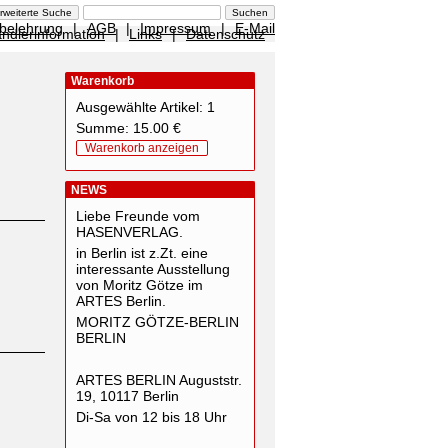
sbelehrung
|
AGB
|
Impressum
|
E-Mail
ndlerinformation
|
Links
|
Datenschutz
Warenkorb
Ausgewählte Artikel: 1
Summe: 15.00 €
Warenkorb anzeigen
NEWS
Liebe Freunde vom
HASENVERLAG.
in Berlin ist z.Zt. eine
interessante Ausstellung
von Moritz Götze im
ARTES Berlin.
MORITZ GÖTZE-BERLIN
BERLIN
ARTES BERLIN Auguststr.
19, 10117 Berlin
Di-Sa von 12 bis 18 Uhr