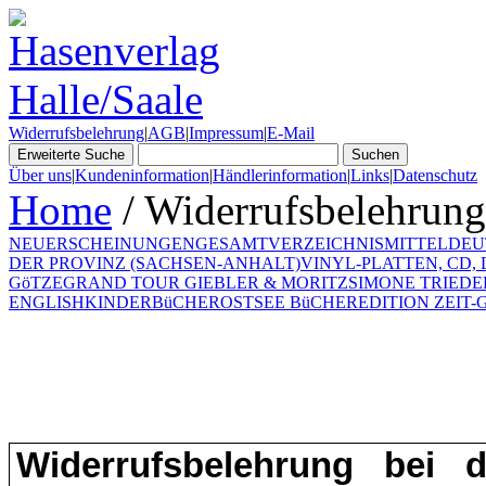
Widerrufsbelehrung
|
AGB
|
Impressum
|
E-Mail
Über uns
|
Kundeninformation
|
Händlerinformation
|
Links
|
Datenschutz
Home
/ Widerrufsbelehrung
NEUERSCHEINUNGEN
GESAMTVERZEICHNIS
MITTELDEU
DER PROVINZ (SACHSEN-ANHALT)
VINYL-PLATTEN, CD,
GöTZE
GRAND TOUR GIEBLER & MORITZ
SIMONE TRIEDE
ENGLISH
KINDERBüCHER
OSTSEE BüCHER
EDITION ZEIT-G
Widerrufsbelehrung bei 