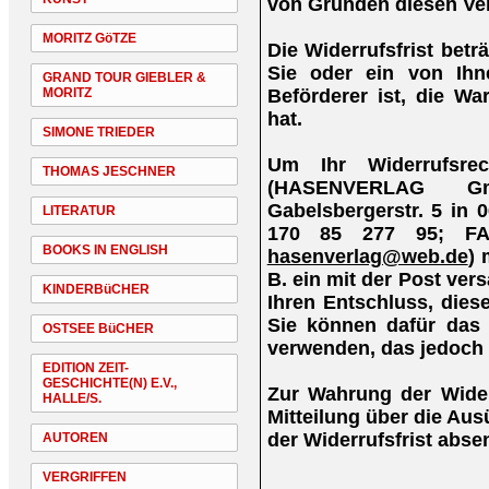
von Gründen diesen Ver
MORITZ GöTZE
Die Widerrufsfrist bet
Sie oder ein von Ihne
GRAND TOUR GIEBLER &
Beförderer ist, die W
MORITZ
hat.
SIMONE TRIEDER
Um Ihr Widerrufsre
THOMAS JESCHNER
(HASENVERLAG Gm
Gabelsbergerstr. 5 in 
LITERATUR
170 85 277 95; FA
BOOKS IN ENGLISH
hasenverlag@web.de
) 
B. ein mit der Post vers
KINDERBüCHER
Ihren Entschluss, diese
Sie können dafür das 
OSTSEE BüCHER
verwenden, das jedoch 
EDITION ZEIT-
GESCHICHTE(N) E.V.,
Zur Wahrung der Widerr
HALLE/S.
Mitteilung über die Au
der Widerrufsfrist abse
AUTOREN
VERGRIFFEN