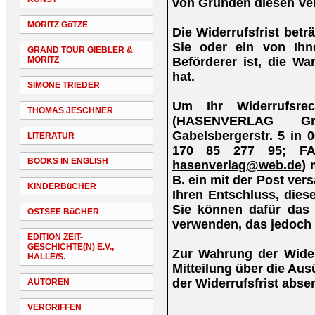
von Gründen diesen Ver
MORITZ GöTZE
Die Widerrufsfrist bet
Sie oder ein von Ihne
GRAND TOUR GIEBLER &
Beförderer ist, die W
MORITZ
hat.
SIMONE TRIEDER
Um Ihr Widerrufsre
THOMAS JESCHNER
(HASENVERLAG Gm
Gabelsbergerstr. 5 in 
LITERATUR
170 85 277 95; FA
BOOKS IN ENGLISH
hasenverlag@web.de
) 
B. ein mit der Post vers
KINDERBüCHER
Ihren Entschluss, diese
Sie können dafür das 
OSTSEE BüCHER
verwenden, das jedoch 
EDITION ZEIT-
GESCHICHTE(N) E.V.,
Zur Wahrung der Widerr
HALLE/S.
Mitteilung über die Au
der Widerrufsfrist abse
AUTOREN
VERGRIFFEN