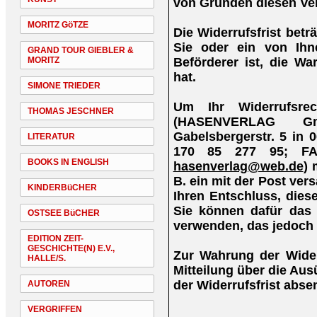
von Gründen diesen Ver
MORITZ GöTZE
Die Widerrufsfrist bet
Sie oder ein von Ihne
GRAND TOUR GIEBLER &
Beförderer ist, die W
MORITZ
hat.
SIMONE TRIEDER
Um Ihr Widerrufsre
THOMAS JESCHNER
(HASENVERLAG Gm
Gabelsbergerstr. 5 in 
LITERATUR
170 85 277 95; FA
BOOKS IN ENGLISH
hasenverlag@web.de
) 
B. ein mit der Post vers
KINDERBüCHER
Ihren Entschluss, diese
Sie können dafür das 
OSTSEE BüCHER
verwenden, das jedoch 
EDITION ZEIT-
GESCHICHTE(N) E.V.,
Zur Wahrung der Widerr
HALLE/S.
Mitteilung über die Au
der Widerrufsfrist abse
AUTOREN
VERGRIFFEN