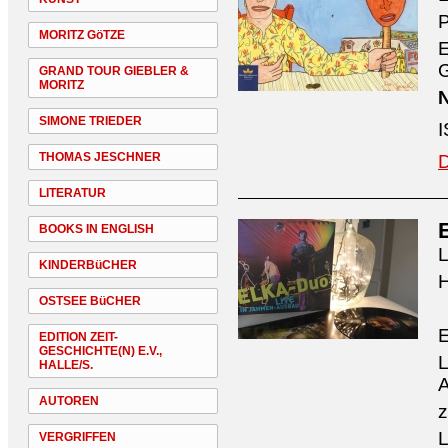
P
MORITZ GöTZE
G
GRAND TOUR GIEBLER &
MORITZ
N
SIMONE TRIEDER
I
THOMAS JESCHNER
D
LITERATUR
BOOKS IN ENGLISH
L
KINDERBüCHER
H
OSTSEE BüCHER
EDITION ZEIT-
GESCHICHTE(N) E.V.,
L
HALLE/S.
A
AUTOREN
z
L
VERGRIFFEN