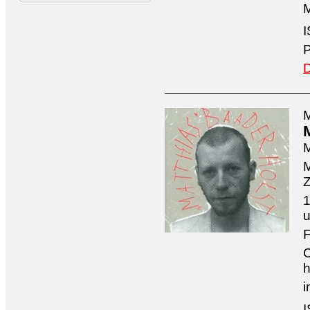
M
I
P
D
M
M
M
Z
1
u
F
C
h
i
I