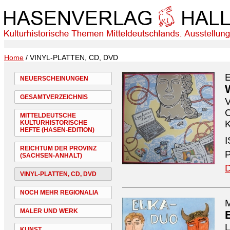
Home
/ VINYL-PLATTEN, CD, DVD
NEUERSCHEINUNGEN
GESAMTVERZEICHNIS
V
C
MITTELDEUTSCHE
K
KULTURHISTORISCHE
HEFTE (HASEN-EDITION)
I
REICHTUM DER PROVINZ
P
(SACHSEN-ANHALT)
D
VINYL-PLATTEN, CD, DVD
NOCH MEHR REGIONALIA
M
MALER UND WERK
L
KUNST