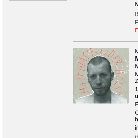
M
I
P
D
M
M
M
Z
1
u
F
C
h
i
I