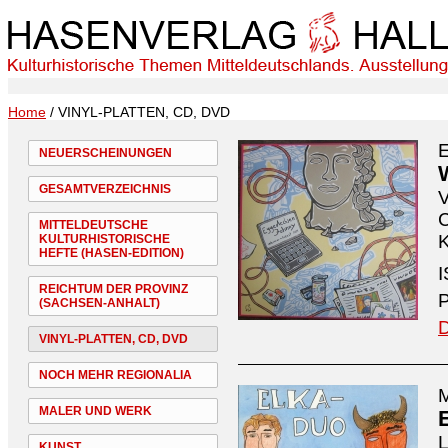
Home
/ VINYL-PLATTEN, CD, DVD
NEUERSCHEINUNGEN
GESAMTVERZEICHNIS
V
C
MITTELDEUTSCHE
K
KULTURHISTORISCHE
HEFTE (HASEN-EDITION)
I
REICHTUM DER PROVINZ
P
(SACHSEN-ANHALT)
D
VINYL-PLATTEN, CD, DVD
NOCH MEHR REGIONALIA
M
MALER UND WERK
L
KUNST