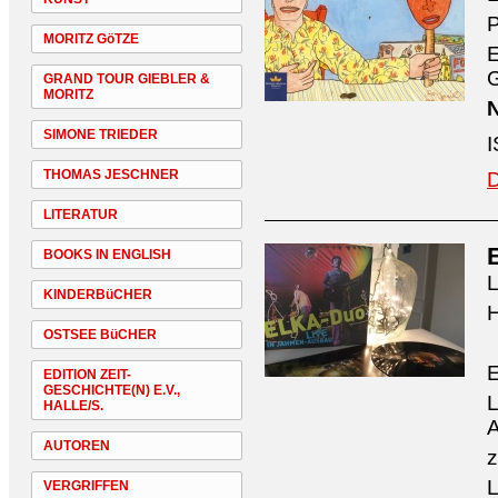
P
MORITZ GöTZE
G
GRAND TOUR GIEBLER &
MORITZ
N
SIMONE TRIEDER
I
THOMAS JESCHNER
D
LITERATUR
BOOKS IN ENGLISH
L
KINDERBüCHER
H
OSTSEE BüCHER
EDITION ZEIT-
GESCHICHTE(N) E.V.,
L
HALLE/S.
A
AUTOREN
z
L
VERGRIFFEN