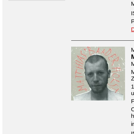
M
I
P
D
M
M
M
Z
1
u
F
C
h
i
I