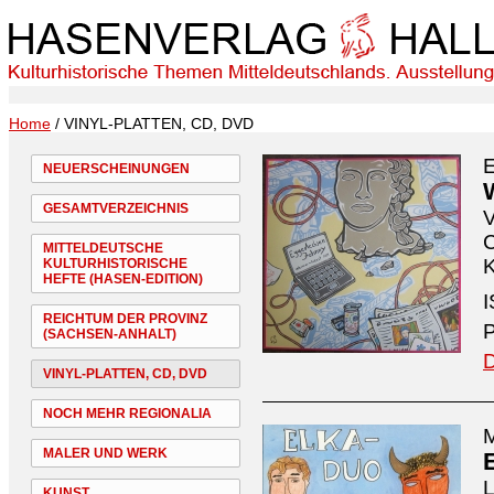
Home
/ VINYL-PLATTEN, CD, DVD
NEUERSCHEINUNGEN
GESAMTVERZEICHNIS
V
C
MITTELDEUTSCHE
K
KULTURHISTORISCHE
HEFTE (HASEN-EDITION)
I
REICHTUM DER PROVINZ
P
(SACHSEN-ANHALT)
D
VINYL-PLATTEN, CD, DVD
NOCH MEHR REGIONALIA
M
MALER UND WERK
L
KUNST