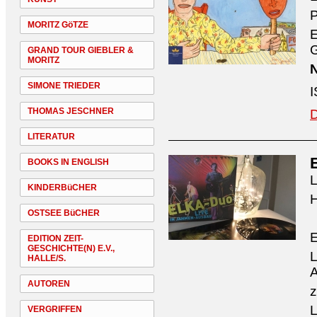
P
MORITZ GöTZE
G
GRAND TOUR GIEBLER &
MORITZ
N
SIMONE TRIEDER
I
THOMAS JESCHNER
D
LITERATUR
BOOKS IN ENGLISH
L
KINDERBüCHER
H
OSTSEE BüCHER
EDITION ZEIT-
GESCHICHTE(N) E.V.,
L
HALLE/S.
A
AUTOREN
z
L
VERGRIFFEN