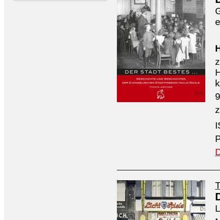
G
e
H
z
H
k
9
z
P
D
L