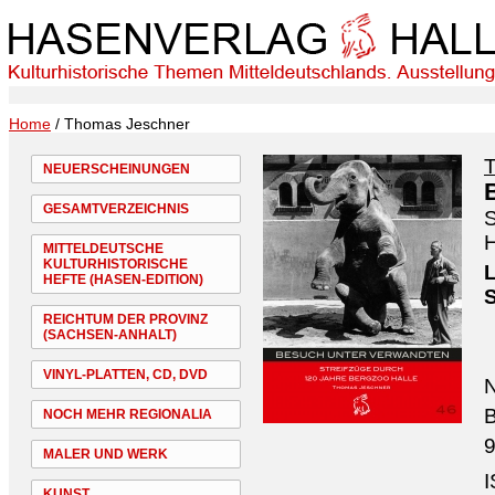
Home
/ Thomas Jeschner
NEUERSCHEINUNGEN
GESAMTVERZEICHNIS
S
H
MITTELDEUTSCHE
KULTURHISTORISCHE
L
HEFTE (HASEN-EDITION)
REICHTUM DER PROVINZ
(SACHSEN-ANHALT)
VINYL-PLATTEN, CD, DVD
N
B
NOCH MEHR REGIONALIA
9
MALER UND WERK
I
KUNST