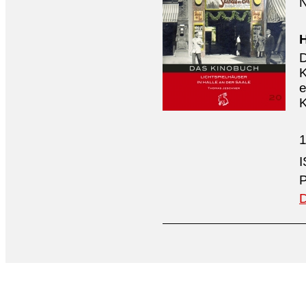
N
H
D
K
e
K
1
P
D