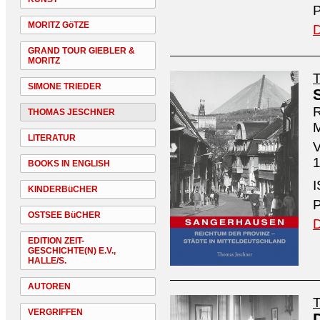
P
MORITZ GöTZE
D
GRAND TOUR GIEBLER &
MORITZ
SIMONE TRIEDER
R
THOMAS JESCHNER
M
LITERATUR
V
1
BOOKS IN ENGLISH
I
KINDERBüCHER
P
OSTSEE BüCHER
D
EDITION ZEIT-
GESCHICHTE(N) E.V.,
HALLE/S.
AUTOREN
VERGRIFFEN
D