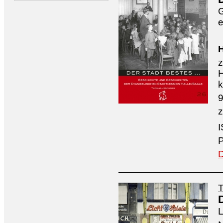
G
e
H
z
H
k
9
z
P
D
L