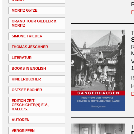
P
MORITZ GöTZE
D
GRAND TOUR GIEBLER &
MORITZ
SIMONE TRIEDER
R
THOMAS JESCHNER
M
LITERATUR
V
1
BOOKS IN ENGLISH
I
KINDERBüCHER
P
OSTSEE BüCHER
D
EDITION ZEIT-
GESCHICHTE(N) E.V.,
HALLE/S.
AUTOREN
VERGRIFFEN
D