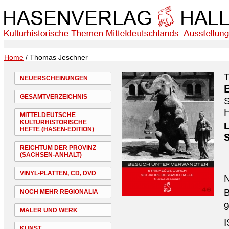
Home
/ Thomas Jeschner
NEUERSCHEINUNGEN
GESAMTVERZEICHNIS
S
H
MITTELDEUTSCHE
KULTURHISTORISCHE
L
HEFTE (HASEN-EDITION)
REICHTUM DER PROVINZ
(SACHSEN-ANHALT)
VINYL-PLATTEN, CD, DVD
N
B
NOCH MEHR REGIONALIA
9
MALER UND WERK
I
KUNST