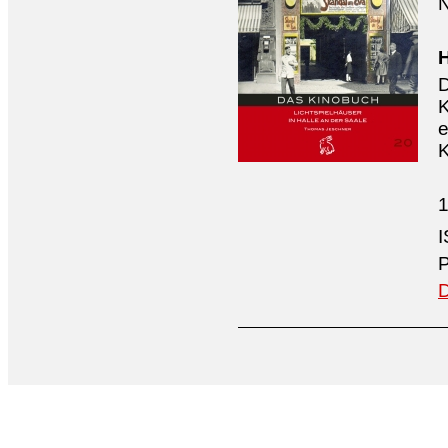
N
H
D
K
e
K
1
P
D