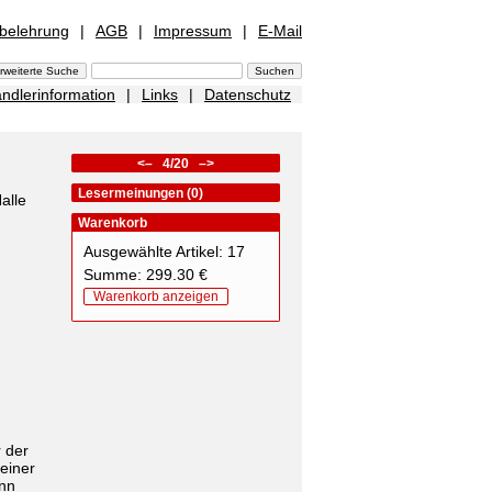
sbelehrung
|
AGB
|
Impressum
|
E-Mail
ndlerinformation
|
Links
|
Datenschutz
<–
4/20
–>
Lesermeinungen (0)
alle
Warenkorb
Ausgewählte Artikel: 17
Summe: 299.30 €
Warenkorb anzeigen
r der
einer
ann