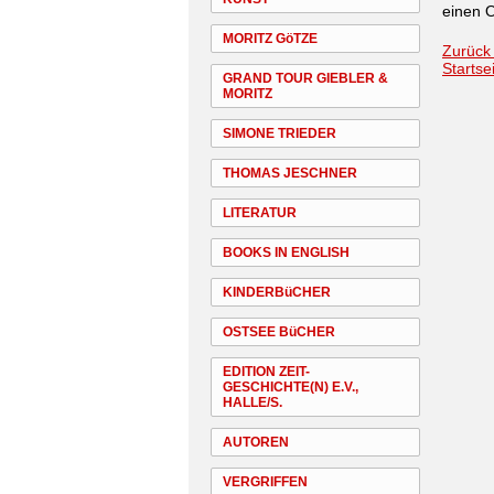
einen O
MORITZ GöTZE
Zurück
Startse
GRAND TOUR GIEBLER &
MORITZ
SIMONE TRIEDER
THOMAS JESCHNER
LITERATUR
BOOKS IN ENGLISH
KINDERBüCHER
OSTSEE BüCHER
EDITION ZEIT-
GESCHICHTE(N) E.V.,
HALLE/S.
AUTOREN
VERGRIFFEN