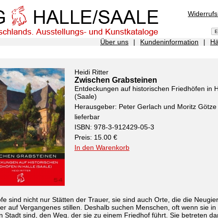
Widerruf
Über uns
|
Kundeninformation
|
Hä
Heidi Ritter
Zwischen Grabsteinen
Entdeckungen auf historischen Friedhöfen in H
(Saale)
Herausgeber: Peter Gerlach und Moritz Götze
lieferbar
ISBN: 978-3-912429-05-3
Preis: 15.00 €
In den Warenkorb
fe sind nicht nur Stätten der Trauer, sie sind auch Orte, die die Neugie
r auf Vergangenes stillen. Deshalb suchen Menschen, oft wenn sie in 
 Stadt sind, den Weg. der sie zu einem Friedhof führt. Sie betreten d