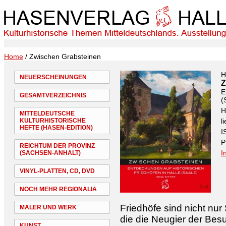
Home
/ Zwischen Grabsteinen
H
NEUERSCHEINUNGEN
Z
E
GESAMTVERZEICHNIS
(
H
MITTELDEUTSCHE
KULTURHISTORISCHE
l
HEFTE (HASEN-EDITION)
I
P
REICHTUM DER PROVINZ
I
(SACHSEN-ANHALT)
VINYL-PLATTEN, CD, DVD
NOCH MEHR REGIONALIA
Friedhöfe sind nicht nur 
MALER UND WERK
die die Neugier der Bes
KUNST