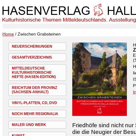
Home
/ Zwischen Grabsteinen
H
NEUERSCHEINUNGEN
Z
E
GESAMTVERZEICHNIS
(
H
MITTELDEUTSCHE
KULTURHISTORISCHE
l
HEFTE (HASEN-EDITION)
I
P
REICHTUM DER PROVINZ
I
(SACHSEN-ANHALT)
VINYL-PLATTEN, CD, DVD
NOCH MEHR REGIONALIA
Friedhöfe sind nicht nur 
MALER UND WERK
die die Neugier der Bes
KUNST