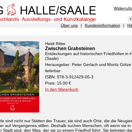
Widerruf
Über uns
|
Kundeninformation
|
Hä
Heidi Ritter
Zwischen Grabsteinen
Entdeckungen auf historischen Friedhöfen in H
(Saale)
Herausgeber: Peter Gerlach und Moritz Götze
lieferbar
ISBN: 978-3-912429-05-3
Preis: 15.00 €
In den Warenkorb
fe sind nicht nur Stätten der Trauer, sie sind auch Orte, die die Neugie
r auf Vergangenes stillen. Deshalb suchen Menschen, oft wenn sie in 
 Stadt sind, den Weg. der sie zu einem Friedhof führt. Sie betreten d