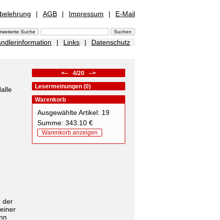
sbelehrung
|
AGB
|
Impressum
|
E-Mail
ndlerinformation
|
Links
|
Datenschutz
<–
4/20
–>
Lesermeinungen (0)
alle
Warenkorb
Ausgewählte Artikel: 19
Summe: 343.10 €
Warenkorb anzeigen
r der
einer
ann