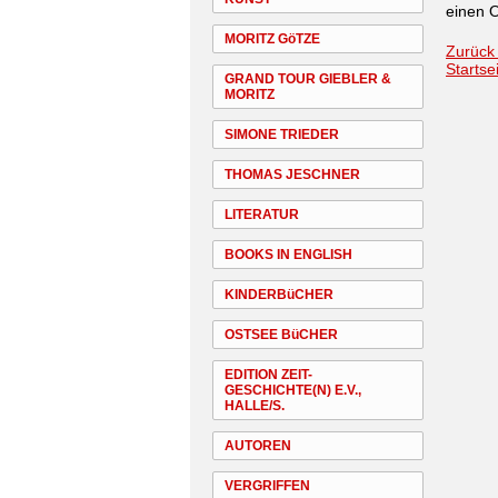
einen O
MORITZ GöTZE
Zurück
Startse
GRAND TOUR GIEBLER &
MORITZ
SIMONE TRIEDER
THOMAS JESCHNER
LITERATUR
BOOKS IN ENGLISH
KINDERBüCHER
OSTSEE BüCHER
EDITION ZEIT-
GESCHICHTE(N) E.V.,
HALLE/S.
AUTOREN
VERGRIFFEN