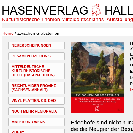
Home
/ Zwischen Grabsteinen
H
NEUERSCHEINUNGEN
Z
E
GESAMTVERZEICHNIS
(
H
MITTELDEUTSCHE
KULTURHISTORISCHE
l
HEFTE (HASEN-EDITION)
I
P
REICHTUM DER PROVINZ
I
(SACHSEN-ANHALT)
VINYL-PLATTEN, CD, DVD
NOCH MEHR REGIONALIA
Friedhöfe sind nicht nur 
MALER UND WERK
die die Neugier der Bes
KUNST