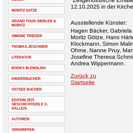
"Zeitgenössische Emaile
12.10.2025 in der Kirche
MORITZ GöTZE
GRAND TOUR GIEBLER &
Ausstellende Künster:
MORITZ
Hagen Bäcker, Gabriela 
SIMONE TRIEDER
Moritz Götze, Hans Härt
Klockmann, Simon Malin
THOMAS JESCHNER
Ohme, Nanne Pruy, Man
Josefine Theresa Schmi
LITERATUR
Andrea Wippermann.
BOOKS IN ENGLISH
Zurück zu
KINDERBüCHER
Startseite
OSTSEE BüCHER
EDITION ZEIT-
GESCHICHTE(N) E.V.,
HALLE/S.
AUTOREN
VERGRIFFEN