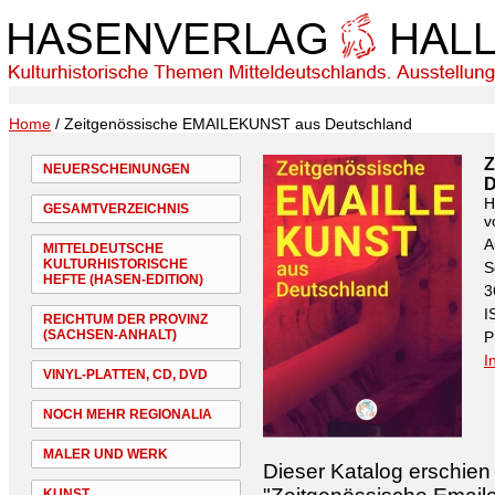
Home
/ Zeitgenössische EMAILEKUNST aus Deutschland
Z
NEUERSCHEINUNGEN
D
H
GESAMTVERZEICHNIS
v
A
MITTELDEUTSCHE
KULTURHISTORISCHE
S
HEFTE (HASEN-EDITION)
3
I
REICHTUM DER PROVINZ
(SACHSEN-ANHALT)
P
I
VINYL-PLATTEN, CD, DVD
NOCH MEHR REGIONALIA
MALER UND WERK
Dieser Katalog erschien 
KUNST