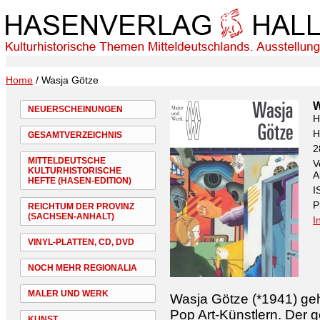
Home
/ Wasja Götze
W
NEUERSCHEINUNGEN
H
H
GESAMTVERZEICHNIS
2
MITTELDEUTSCHE
V
KULTURHISTORISCHE
A
HEFTE (HASEN-EDITION)
I
P
REICHTUM DER PROVINZ
(SACHSEN-ANHALT)
I
VINYL-PLATTEN, CD, DVD
NOCH MEHR REGIONALIA
MALER UND WERK
Wasja Götze (*1941) ge
Pop Art-Künstlern. Der 
KUNST