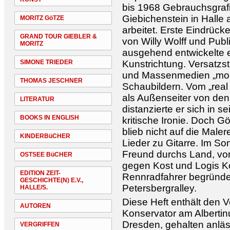
bis 1968 Gebrauchsgrafi
Giebichenstein in Halle 
MORITZ GöTZE
arbeitet. Erste Eindrüc
GRAND TOUR GIEBLER &
von Willy Wolff und Pu
MORITZ
ausgehend entwickelte e
SIMONE TRIEDER
Kunstrichtung. Versatzs
und Massenmedien „monti
THOMAS JESCHNER
Schaubildern. Vom „real 
als Außenseiter von de
LITERATUR
distanzierte er sich in s
BOOKS IN ENGLISH
kritische Ironie. Doch G
blieb nicht auf die Maler
KINDERBüCHER
Lieder zu Gitarre. Im S
Freund durchs Land, vo
OSTSEE BüCHER
gegen Kost und Logis Ko
EDITION ZEIT-
Rennradfahrer begründet
GESCHICHTE(N) E.V.,
Petersbergralley.
HALLE/S.
Diese Heft enthält den 
AUTOREN
Konservator am Alberti
Dresden, gehalten anlä
VERGRIFFEN