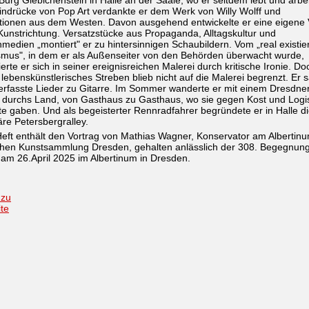
Burg Giebichenstein in Halle an der Saale, wo er seitdem lebt und arbei
indrücke von Pop Art verdankte er dem Werk von Willy Wolff und
ationen aus dem Westen. Davon ausgehend entwickelte er eine eigene 
Kunstrichtung. Versatzstücke aus Propaganda, Alltagskultur und
edien „montiert" er zu hintersinnigen Schaubildern. Vom „real existi
smus", in dem er als Außenseiter von den Behörden überwacht wurde,
ierte er sich in seiner ereignisreichen Malerei durch kritische Ironie. Do
lebenskünstlerisches Streben blieb nicht auf die Malerei begrenzt. Er 
erfasste Lieder zu Gitarre. Im Sommer wanderte er mit einem Dresdne
 durchs Land, von Gasthaus zu Gasthaus, wo sie gegen Kost und Logi
e gaben. Und als begeisterter Rennradfahrer begründete er in Halle d
re Petersbergralley.
eft enthält den Vortrag von Mathias Wagner, Konservator am Albertin
ichen Kunstsammlung Dresden, gehalten anlässlich der 308. Begegnung
am 26.April 2025 im Albertinum in Dresden.
 zu
ite