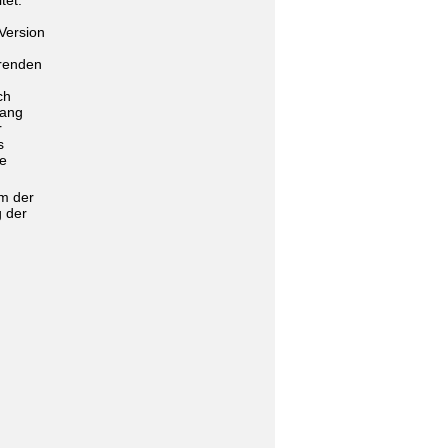
tet.
Version
erenden
ch
sang
r
s
ie
um der
 der