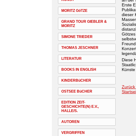
an der 
Erste E
Publik
MORITZ GöTZE
dieser 
Massenm
GRAND TOUR GIEBLER &
Soziali
MORITZ
distanz
Götzes 
SIMONE TRIEDER
selbstv
Freund
THOMAS JESCHNER
Konzert
legendä
LITERATUR
Diese H
Staatl
Künste 
BOOKS IN ENGLISH
KINDERBüCHER
Zurück
OSTSEE BüCHER
Startse
EDITION ZEIT-
GESCHICHTE(N) E.V.,
HALLE/S.
AUTOREN
VERGRIFFEN