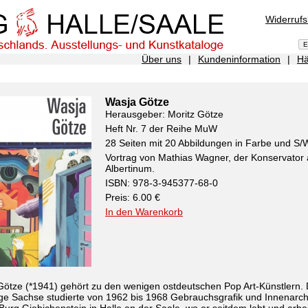
Widerruf
Über uns
|
Kundeninformation
|
Hä
Wasja Götze
Herausgeber: Moritz Götze
Heft Nr. 7 der Reihe MuW
28 Seiten mit 20 Abbildungen in Farbe und S/
Vortrag von Mathias Wagner, der Konservator
Albertinum.
ISBN: 978-3-945377-68-0
Preis: 6.00 €
In den Warenkorb
ötze (*1941) gehört zu den wenigen ostdeutschen Pop Art-Künstlern. 
ge Sachse studierte von 1962 bis 1968 Gebrauchsgrafik und Innenarch