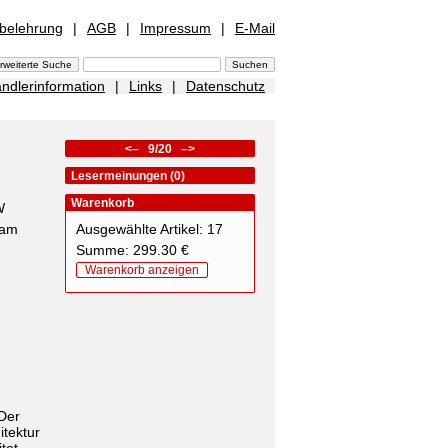
sbelehrung
|
AGB
|
Impressum
|
E-Mail
ndlerinformation
|
Links
|
Datenschutz
<–
9/20
–>
Lesermeinungen (0)
Warenkorb
W
 am
Ausgewählte Artikel: 17
Summe: 299.30 €
Warenkorb anzeigen
Der
itektur