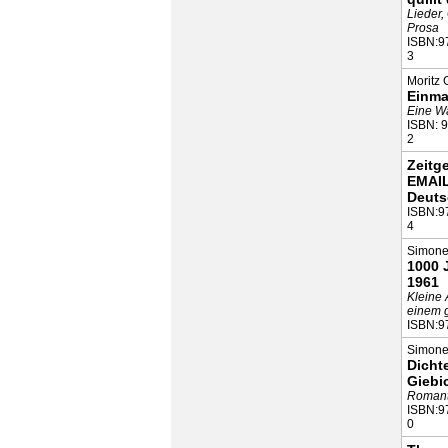
Lieder,
Prosa
ISBN:9
3
Moritz 
Einma
Eine W
ISBN: 
2
Zeitg
EMAI
Deuts
ISBN:9
4
Simone
1000 J
1961
Kleine
einem 
ISBN:9
Simone
Dicht
Giebi
Romanti
ISBN:9
0