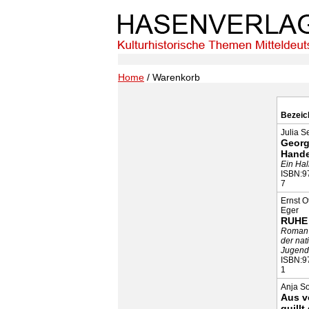
Home
/ Warenkorb
Bezeic
Julia 
Georg
Hande
Ein Hal
ISBN:9
7
Ernst Ot
Eger
RUHE
Roman 
der nat
Jugend
ISBN:9
1
Anja S
Aus v
quillt