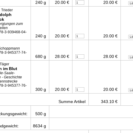
240 g
20.00 €
20.00 €
L
 Trieder
Adolph
ck
rgjungen zum
iellen
78-3-939468-04-
240 g
20.00 €
20.00 €
L
Schoppmann
78-3-945377-74-
680 g
28.00 €
28.00 €
L
 Täger
n im Blut
le-Saale-
e - Geschichte
Rennstrecke
78-3-945377-76-
300 g
20.00 €
20.00 €
L
Summe Artikel
343.10 €
ckungsgewicht:
500 g
ndgewicht:
8634 g