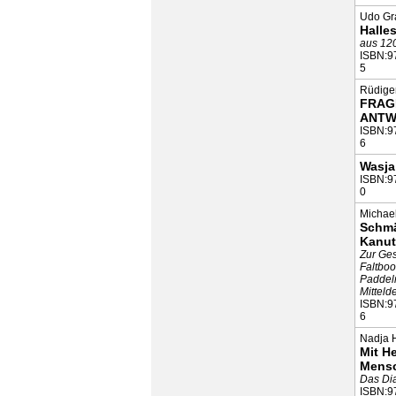
Udo Gr
Halle
aus 12
ISBN:9
5
Rüdiger
FRAG
ANTW
ISBN:9
6
Wasja
ISBN:9
0
Michae
Schmä
Kanut
Zur Ges
Faltboo
Paddel
Mitteld
ISBN:9
6
Nadja 
Mit He
Mensc
Das Di
ISBN:9