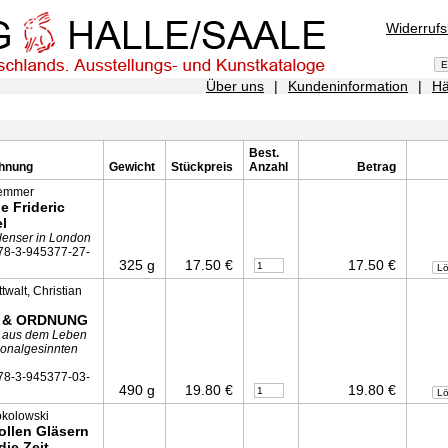
Widerruf
Über uns
|
Kundeninformation
|
Hä
Best.
hnung
Gewicht
Stückpreis
Anzahl
Betrag
Semmer
e Frideric
l
lenser in London
78-3-945377-27-
325 g
17.50 €
17.50 €
L
twalt, Christian
 & ORDNUNG
aus dem Leben
ionalgesinnten
78-3-945377-03-
490 g
19.80 €
19.80 €
L
okolowski
ollen Gläsern
 die Zeit