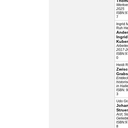
Thom
Werkve
2025
ISBN:9
7
Ingrid 
Ruh Hef
Ander
Ingrid
Kuber
Arbeite
2017-2
ISBN:9
0
Heidi Ri
Zwis
Grabs
Entdec
histori
in Hall
ISBN: 
3
Udo Gr
Johan
Strue
Arzt, S
Geliebt
ISBN:9
8