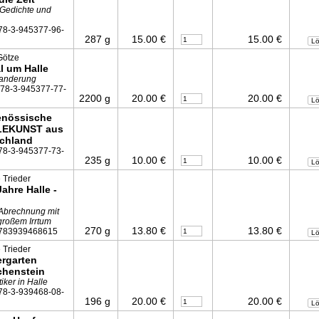
 Gedichte und
78-3-945377-96-
287 g
15.00 €
15.00 €
L
Götze
l um Halle
anderung
978-3-945377-77-
2200 g
20.00 €
20.00 €
L
enössische
LEKUNST aus
chland
78-3-945377-73-
235 g
10.00 €
10.00 €
L
 Trieder
ahre Halle -
 Abrechnung mit
großem Irrtum
270 g
13.80 €
13.80 €
783939468615
L
 Trieder
ergarten
chenstein
ker in Halle
78-3-939468-08-
196 g
20.00 €
20.00 €
L