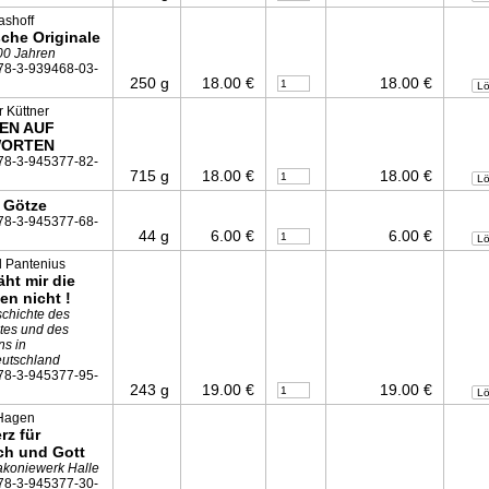
ashoff
sche Originale
00 Jahren
78-3-939468-03-
250 g
18.00 €
18.00 €
L
 Küttner
EN AUF
ORTEN
78-3-945377-82-
715 g
18.00 €
18.00 €
L
 Götze
78-3-945377-68-
44 g
6.00 €
6.00 €
L
l Pantenius
ht mir die
en nicht !
chichte des
tes und des
ns in
eutschland
78-3-945377-95-
243 g
19.00 €
19.00 €
L
Hagen
rz für
h und Gott
akoniewerk Halle
78-3-945377-30-