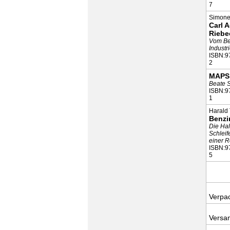
7
Simone
Carl 
Riebe
Vom Be
Industr
ISBN:9
2
MAPS
Beate 
ISBN:9
1
Harald
Benzi
Die Hal
Schleif
einer 
ISBN:9
5
Verpa
Versa