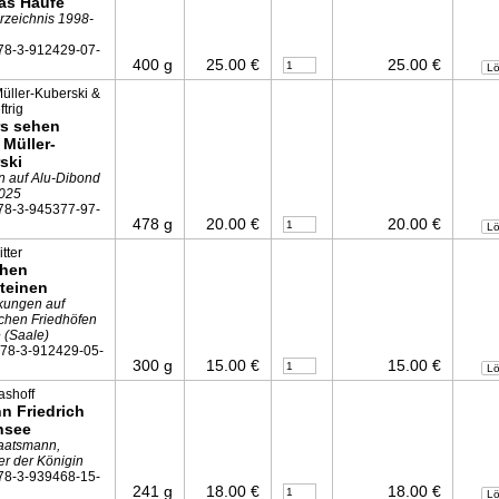
as Haufe
rzeichnis 1998-
78-3-912429-07-
400 g
25.00 €
25.00 €
L
Müller-Kuberski &
trig
s sehen
 Müller-
ski
n auf Alu-Dibond
025
78-3-945377-97-
478 g
20.00 €
20.00 €
L
tter
chen
teinen
kungen auf
schen Friedhöfen
e (Saale)
978-3-912429-05-
300 g
15.00 €
15.00 €
L
ashoff
n Friedrich
nsee
taatsmann,
er der Königin
78-3-939468-15-
241 g
18.00 €
18.00 €
L