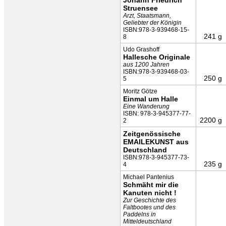
Johann Friedrich
Struensee
Arzt, Staatsmann,
Geliebter der Königin
ISBN:978-3-939468-15-
241 g
8
Udo Grashoff
Hallesche Originale
aus 1200 Jahren
ISBN:978-3-939468-03-
250 g
5
Moritz Götze
Einmal um Halle
Eine Wanderung
ISBN: 978-3-945377-77-
2200 g
2
Zeitgenössische
EMAILEKUNST aus
Deutschland
ISBN:978-3-945377-73-
235 g
4
Michael Pantenius
Schmäht mir die
Kanuten nicht !
Zur Geschichte des
Faltbootes und des
Paddelns in
Mitteldeutschland