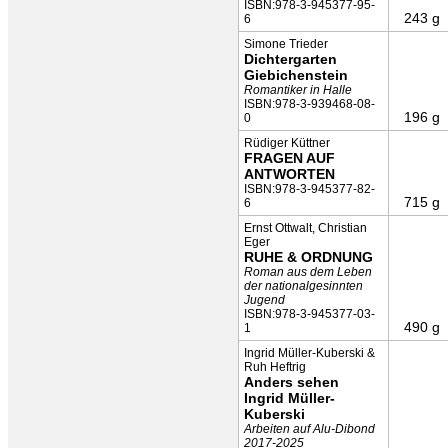
ISBN:978-3-945377-95-
243 g
6
Simone Trieder
Dichtergarten
Giebichenstein
Romantiker in Halle
ISBN:978-3-939468-08-
196 g
0
Rüdiger Küttner
FRAGEN AUF
ANTWORTEN
ISBN:978-3-945377-82-
715 g
6
Ernst Ottwalt, Christian
Eger
RUHE & ORDNUNG
Roman aus dem Leben
der nationalgesinnten
Jugend
ISBN:978-3-945377-03-
490 g
1
Ingrid Müller-Kuberski &
Ruh Heftrig
Anders sehen
Ingrid Müller-
Kuberski
Arbeiten auf Alu-Dibond
2017-2025