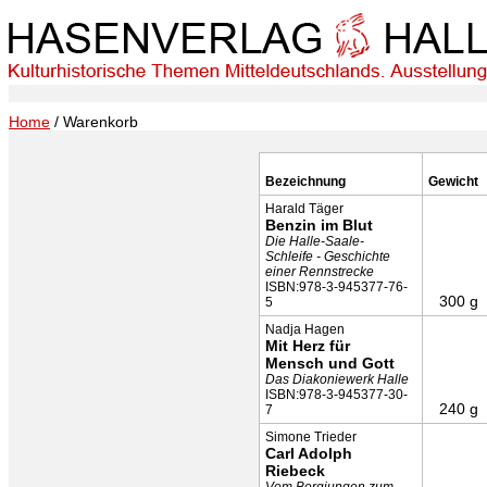
Home
/ Warenkorb
Bezeichnung
Gewicht
Harald Täger
Benzin im Blut
Die Halle-Saale-
Schleife - Geschichte
einer Rennstrecke
ISBN:978-3-945377-76-
300 g
5
Nadja Hagen
Mit Herz für
Mensch und Gott
Das Diakoniewerk Halle
ISBN:978-3-945377-30-
240 g
7
Simone Trieder
Carl Adolph
Riebeck