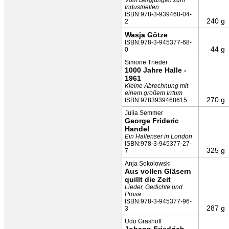
Vom Bergjungen zum
Industriellen
ISBN:978-3-939468-04-
240 g
2
Wasja Götze
ISBN:978-3-945377-68-
44 g
0
Simone Trieder
1000 Jahre Halle -
1961
Kleine Abrechnung mit
einem großem Irrtum
270 g
ISBN:9783939468615
Julia Semmer
George Frideric
Handel
Ein Hallenser in London
ISBN:978-3-945377-27-
325 g
7
Anja Sokolowski
Aus vollen Gläsern
quillt die Zeit
Lieder, Gedichte und
Prosa
ISBN:978-3-945377-96-
287 g
3
Udo Grashoff