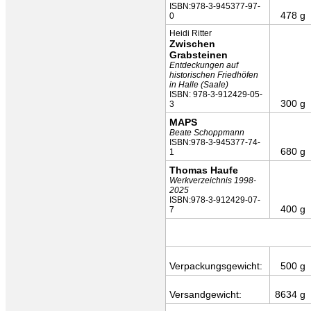
ISBN:978-3-945377-97-
478 g
0
Heidi Ritter
Zwischen
Grabsteinen
Entdeckungen auf
historischen Friedhöfen
in Halle (Saale)
ISBN: 978-3-912429-05-
300 g
3
MAPS
Beate Schoppmann
ISBN:978-3-945377-74-
680 g
1
Thomas Haufe
Werkverzeichnis 1998-
2025
ISBN:978-3-912429-07-
400 g
7
Verpackungsgewicht:
500 g
Versandgewicht:
8634 g