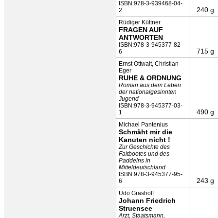
ISBN:978-3-939468-04-
240 g
2
Rüdiger Küttner
FRAGEN AUF
ANTWORTEN
ISBN:978-3-945377-82-
715 g
6
Ernst Ottwalt, Christian
Eger
RUHE & ORDNUNG
Roman aus dem Leben
der nationalgesinnten
Jugend
ISBN:978-3-945377-03-
490 g
1
Michael Pantenius
Schmäht mir die
Kanuten nicht !
Zur Geschichte des
Faltbootes und des
Paddelns in
Mitteldeutschland
ISBN:978-3-945377-95-
243 g
6
Udo Grashoff
Johann Friedrich
Struensee
Arzt, Staatsmann,