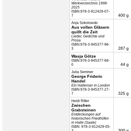
Werkverzeichnis 1998-
2025
ISBN:978-3-912429-07-
400 g
7
Anja Sokolowski
Aus vollen Gläsern
quillt die Zeit
Lieder, Gedichte und
Prosa
ISBN:978-3-945377-96-
287 g
3
Wasja Götze
ISBN:978-3-945377-68-
44 g
0
Julia Semmer
George Frideric
Handel
Ein Hallenser in London
ISBN:978-3-945377-27-
325 g
7
Heidi Ritter
Zwischen
Grabsteinen
Entdeckungen auf
historischen Friedhöfen
in Halle (Saale)
ISBN: 978-3-912429-05-
300 g
3