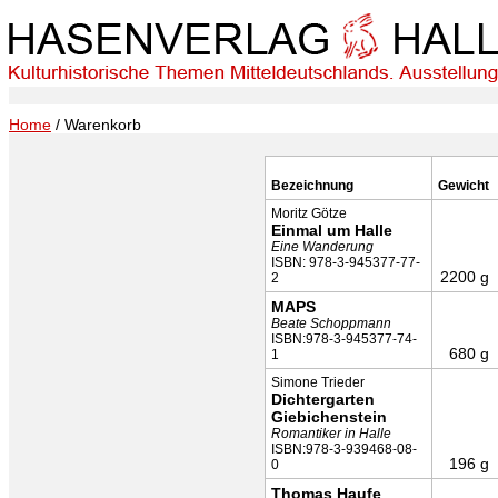
Home
/ Warenkorb
Bezeichnung
Gewicht
Moritz Götze
Einmal um Halle
Eine Wanderung
ISBN: 978-3-945377-77-
2200 g
2
MAPS
Beate Schoppmann
ISBN:978-3-945377-74-
680 g
1
Simone Trieder
Dichtergarten
Giebichenstein
Romantiker in Halle
ISBN:978-3-939468-08-
196 g
0
Thomas Haufe