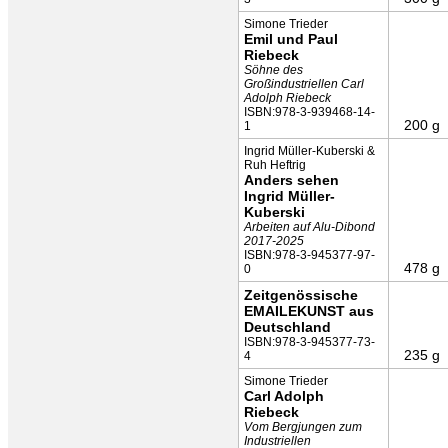
Simone Trieder
Emil und Paul
Riebeck
Söhne des
Großindustriellen Carl
Adolph Riebeck
ISBN:978-3-939468-14-
200 g
1
Ingrid Müller-Kuberski &
Ruh Heftrig
Anders sehen
Ingrid Müller-
Kuberski
Arbeiten auf Alu-Dibond
2017-2025
ISBN:978-3-945377-97-
478 g
0
Zeitgenössische
EMAILEKUNST aus
Deutschland
ISBN:978-3-945377-73-
235 g
4
Simone Trieder
Carl Adolph
Riebeck
Vom Bergjungen zum
Industriellen