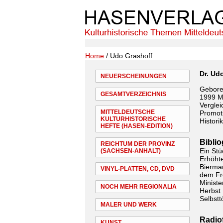
Home
/ Udo Grashoff
Dr. Ud
NEUERSCHEINUNGEN
Geboren
GESAMTVERZEICHNIS
1999 M
Verglei
MITTELDEUTSCHE
Promoti
KULTURHISTORISCHE
Historik
HEFTE (HASEN-EDITION)
Bibli
REICHTUM DER PROVINZ
Ein Stü
(SACHSEN-ANHALT)
Erhöhte
Bierman
VINYL-PLATTEN, CD, DVD
dem Fr
Ministe
NOCH MEHR REGIONALIA
Herbst 
Selbstt
MALER UND WERK
Radiof
KUNST