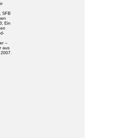
ür
, SFB
hen
3; Ein
hen
nd-
er –
r aus
 2007.