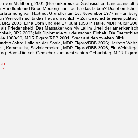
en von Mühlberg, 2001 (Hörfunkpreis der Sächsischen Landesanstalt f
n Rundfunk und Neue Medien); Ein Tod für das Leben? Die öffentliche
verbrennung von Hartmut Gründler am 16. November 1977 in Hamburg
in Werwolf nachts das Haus umschlich – Zur Geschichte eines politisc
 BR2 2003; Erna Dorn und der 17. Juni 1953 in Halle, MDR Kultur 200
als Friedensheld. Das Massaker von My Lai im Urteil der amerikanisc
ichkeit, BR2 2003; Mit Diplomatie zur deutschen Einheit. Die Deutschla
lle 1989/90, MDR Figaro/RBB 2004; Stadt auf den zweiten Blick.
undert Jahre Halle an der Saale, MDR Figaro/RBB 2006; Herbert Wehn
ist, Kommunist, Sozialdemokrat, MDR Figaro/RBB 2006; Ein Weltbürge
urg. Hans-Dietrich Genscher zum achtzigsten Geburtstag, MDR Figaro
 zu
ite