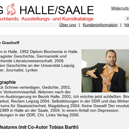
Widerruf
Über uns
|
Kundeninformation
|
Hä
o Grashoff
 in Halle. 1992 Diplom Biochemie in Halle.
agister Geschichte, Germanistik und
chende Literaturwissenschaft, 2006
on Geschichte an der Universität Leipzig.
er, Journalist, Lyriker.
ographie
ck Schnee verteidigen, Gedichte, 2001;
r Vorkommnisanfall. Aktionen nach der
n-Ausbürgerung im Bezirk Halle, 2001; Ich möchte jetzt schließen. Bri
eitod, Reclam Leipzig 2004; Selbsttötungen in der DDR und das Wirke
riums für Staatssicherheit, Magdeburg 2004; Keine Gewalt! Der revolut
1989 in Halle an der Saale, 2004; In einem Anfall von Depression.
ötungen in der DDR, Chr. Links Verlag 2006.
eatures (mit Co-Autor Tobias Barth)