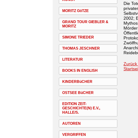
Die Tot
private
MORITZ GöTZE
Selbst
2002; E
GRAND TOUR GIEBLER &
Mythos,
MORITZ
Mörder 
Öffentl
SIMONE TRIEDER
Protoko
Zwölfh
Anarch
THOMAS JESCHNER
Reideb
LITERATUR
Zurück
Startse
BOOKS IN ENGLISH
KINDERBüCHER
OSTSEE BüCHER
EDITION ZEIT-
GESCHICHTE(N) E.V.,
HALLE/S.
AUTOREN
VERGRIFFEN