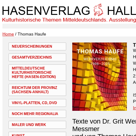
Home
/ Thomas Haufe
T
NEUERSCHEINUNGEN
W
H
GESAMTVERZEICHNIS
W
MITTELDEUTSCHE
H
KULTURHISTORISCHE
2
HEFTE (HASEN-EDITION)
A
REICHTUM DER PROVINZ
(SACHSEN-ANHALT)
I
P
VINYL-PLATTEN, CD, DVD
I
NOCH MEHR REGIONALIA
Texte von Dr. Grit We
MALER UND WERK
Messmer
KUNST