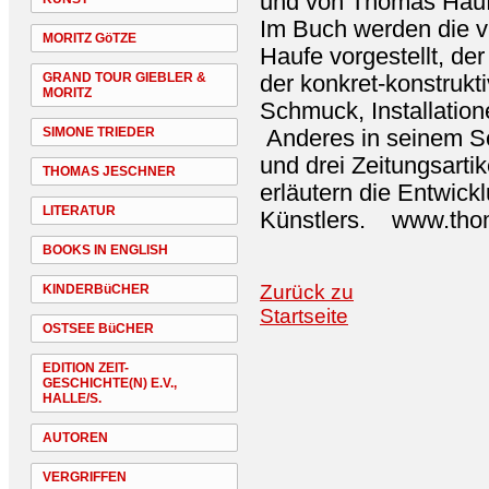
und von Thomas Hau
Im Buch werden die v
MORITZ GöTZE
Haufe vorgestellt, de
GRAND TOUR GIEBLER &
der konkret-konstrukti
MORITZ
Schmuck, Installation
SIMONE TRIEDER
Anderes in seinem Sc
und drei Zeitungsarti
THOMAS JESCHNER
erläutern die Entwick
LITERATUR
Künstlers. www.tho
BOOKS IN ENGLISH
Zurück zu
KINDERBüCHER
Startseite
OSTSEE BüCHER
EDITION ZEIT-
GESCHICHTE(N) E.V.,
HALLE/S.
AUTOREN
VERGRIFFEN