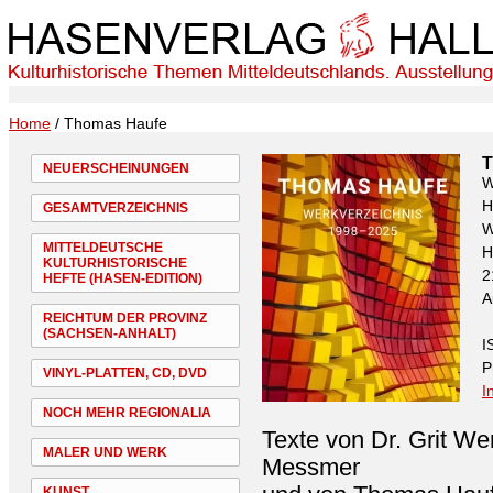
Home
/ Thomas Haufe
T
NEUERSCHEINUNGEN
W
H
GESAMTVERZEICHNIS
W
MITTELDEUTSCHE
H
KULTURHISTORISCHE
2
HEFTE (HASEN-EDITION)
A
REICHTUM DER PROVINZ
(SACHSEN-ANHALT)
I
P
VINYL-PLATTEN, CD, DVD
I
NOCH MEHR REGIONALIA
Texte von Dr. Grit We
MALER UND WERK
Messmer
KUNST