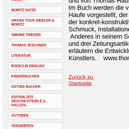
und von Thomas Hau
Im Buch werden die v
MORITZ GöTZE
Haufe vorgestellt, de
GRAND TOUR GIEBLER &
der konkret-konstrukti
MORITZ
Schmuck, Installation
SIMONE TRIEDER
Anderes in seinem Sc
und drei Zeitungsarti
THOMAS JESCHNER
erläutern die Entwick
LITERATUR
Künstlers. www.tho
BOOKS IN ENGLISH
Zurück zu
KINDERBüCHER
Startseite
OSTSEE BüCHER
EDITION ZEIT-
GESCHICHTE(N) E.V.,
HALLE/S.
AUTOREN
VERGRIFFEN