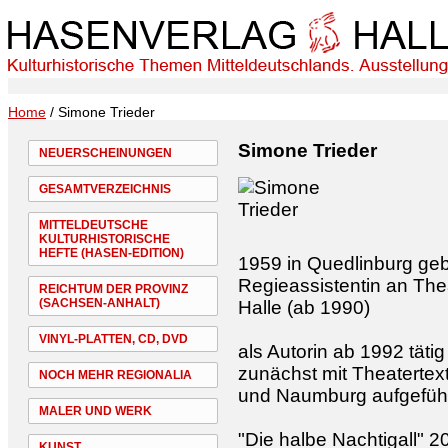
Home
/ Simone Trieder
Simone Trieder
NEUERSCHEINUNGEN
GESAMTVERZEICHNIS
MITTELDEUTSCHE
KULTURHISTORISCHE
HEFTE (HASEN-EDITION)
1959 in Quedlinburg geb
Regieassistentin an The
REICHTUM DER PROVINZ
(SACHSEN-ANHALT)
Halle (ab 1990)
VINYL-PLATTEN, CD, DVD
als Autorin ab 1992 tätig
zunächst mit Theatertext
NOCH MEHR REGIONALIA
und Naumburg aufgefüh
MALER UND WERK
"Die halbe Nachtigall" 
KUNST