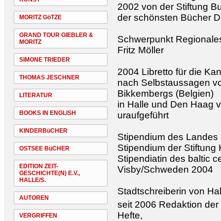
2002 von der Stiftung B
der schönsten Bücher D
MORITZ GöTZE
GRAND TOUR GIEBLER &
Schwerpunkt Regionales
MORITZ
Fritz Möller
SIMONE TRIEDER
2004 Libretto für die Ka
THOMAS JESCHNER
nach Selbstaussagen vo
Bikkembergs (Belgien)
LITERATUR
in Halle und Den Haag v
BOOKS IN ENGLISH
uraufgeführt
KINDERBüCHER
Stipendium des Landes
Stipendium der Stiftung
OSTSEE BüCHER
Stipendiatin des baltic ce
EDITION ZEIT-
Visby/Schweden 2004
GESCHICHTE(N) E.V.,
HALLE/S.
Stadtschreiberin von Ha
AUTOREN
seit 2006 Redaktion der 
Hefte,
VERGRIFFEN