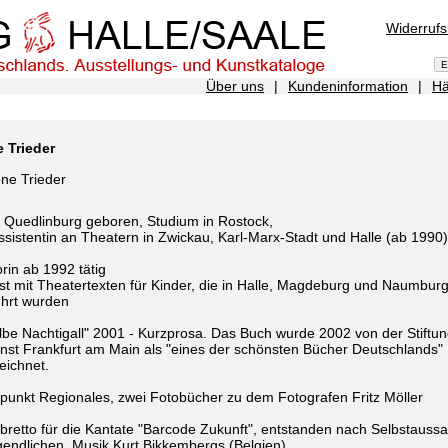
Widerruf
Über uns
|
Kundeninformation
|
Hä
 Trieder
 Quedlinburg geboren, Studium in Rostock,
sistentin an Theatern in Zwickau, Karl-Marx-Stadt und Halle (ab 1990)
orin ab 1992 tätig
t mit Theatertexten für Kinder, die in Halle, Magdeburg und Naumbur
ührt wurden
lbe Nachtigall" 2001 - Kurzprosa. Das Buch wurde 2002 von der Stiftu
st Frankfurt am Main als "eines der schönsten Bücher Deutschlands"
eichnet.
unkt Regionales, zwei Fotobücher zu dem Fotografen Fritz Möller
bretto für die Kantate "Barcode Zukunft", entstanden nach Selbstauss
endlichen, Musik Kurt Bikkembergs (Belgien)