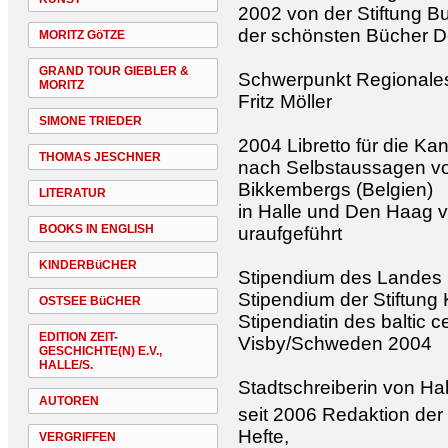
2002 von der Stiftung B
der schönsten Bücher D
MORITZ GöTZE
GRAND TOUR GIEBLER &
Schwerpunkt Regionales
MORITZ
Fritz Möller
SIMONE TRIEDER
2004 Libretto für die Ka
THOMAS JESCHNER
nach Selbstaussagen vo
Bikkembergs (Belgien)
LITERATUR
in Halle und Den Haag v
BOOKS IN ENGLISH
uraufgeführt
KINDERBüCHER
Stipendium des Landes
Stipendium der Stiftung
OSTSEE BüCHER
Stipendiatin des baltic ce
EDITION ZEIT-
Visby/Schweden 2004
GESCHICHTE(N) E.V.,
HALLE/S.
Stadtschreiberin von Ha
AUTOREN
seit 2006 Redaktion der 
Hefte,
VERGRIFFEN