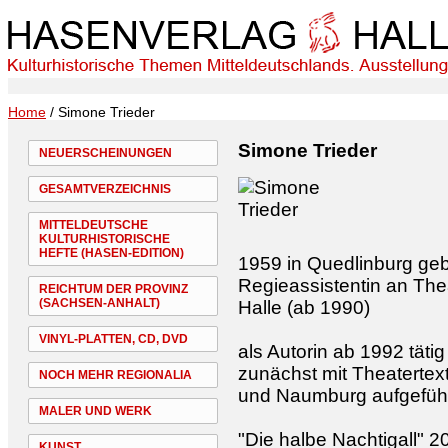
Home
/ Simone Trieder
Simone Trieder
NEUERSCHEINUNGEN
GESAMTVERZEICHNIS
MITTELDEUTSCHE
KULTURHISTORISCHE
HEFTE (HASEN-EDITION)
1959 in Quedlinburg geb
Regieassistentin an The
REICHTUM DER PROVINZ
(SACHSEN-ANHALT)
Halle (ab 1990)
VINYL-PLATTEN, CD, DVD
als Autorin ab 1992 tätig
zunächst mit Theatertext
NOCH MEHR REGIONALIA
und Naumburg aufgefüh
MALER UND WERK
"Die halbe Nachtigall" 
KUNST