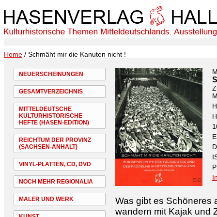
Home
/ Schmäht mir die Kanuten nicht !
M
NEUERSCHEINUNGEN
S
Z
GESAMTVERZEICHNIS
M
H
MITTELDEUTSCHE
KULTURHISTORISCHE
H
HEFTE (HASEN-EDITION)
1
E
REICHTUM DER PROVINZ
D
(SACHSEN-ANHALT)
I
VINYL-PLATTEN, CD, DVD
P
I
NOCH MEHR REGIONALIA
MALER UND WERK
Was gibt es Schöneres a
wandern mit Kajak und Ze
KUNST