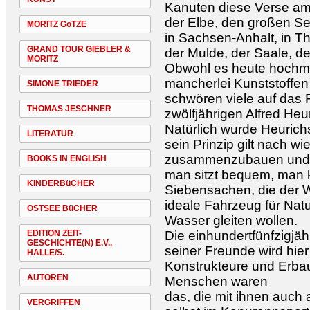
Kanuten diese Verse am
der Elbe, den großen S
MORITZ GöTZE
in Sachsen-Anhalt, in T
GRAND TOUR GIEBLER &
der Mulde, der Saale, d
MORITZ
Obwohl es heute hochm
mancherlei Kunststoffen 
SIMONE TRIEDER
schwören viele auf das 
THOMAS JESCHNER
zwölfjährigen Alfred Heu
Natürlich wurde Heurich
LITERATUR
sein Prinzip gilt nach wie
zusammenzubauen und lei
BOOKS IN ENGLISH
man sitzt bequem, man 
KINDERBüCHER
Siebensachen, die der W
ideale Fahrzeug für Natu
OSTSEE BüCHER
Wasser gleiten wollen.
EDITION ZEIT-
Die einhundertfünfzigjä
GESCHICHTE(N) E.V.,
seiner Freunde wird hie
HALLE/S.
Konstrukteure und Erbau
AUTOREN
Menschen waren
das, die mit ihnen auch 
VERGRIFFEN