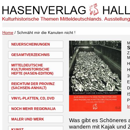
Home
/ Schmäht mir die Kanuten nicht !
M
NEUERSCHEINUNGEN
S
Z
GESAMTVERZEICHNIS
M
H
MITTELDEUTSCHE
KULTURHISTORISCHE
H
HEFTE (HASEN-EDITION)
1
E
REICHTUM DER PROVINZ
D
(SACHSEN-ANHALT)
I
VINYL-PLATTEN, CD, DVD
P
I
NOCH MEHR REGIONALIA
MALER UND WERK
Was gibt es Schöneres a
wandern mit Kajak und Ze
KUNST