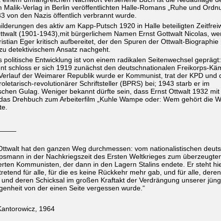
 Malik-Verlag in Berlin veröffentlichten Halle-Romans „Ruhe und Ordn
3 von den Nazis öffentlich verbrannt wurde.
ilderungen des aktiv am Kapp-Putsch 1920 in Halle beteiligten Zeitfreiw
ttwalt
(1901-1943),
mit bürgerlichem Namen Ernst Gottwalt Nicolas, w
istian Eger kritisch aufbereitet, der den Spuren der Ottwalt-Biographie 
zu detektivischem Ansatz nachgeht.
s politische Entwicklung ist von einem radikalen Seitenwechsel geprägt:
ent schloss er sich 1919 zunächst den deutschnationalen Freikorps-Kä
 Verlauf der Weimarer Republik wurde er Kommunist, trat der KPD und
oletarisch-revolutionärer Schriftsteller (BPRS) bei;
1943 starb er im
schen Gulag.
Weniger bekannt dürfte sein, dass
Ernst Ottwalt
1932 mit 
 das Drehbuch zum Arbeiterfilm „Kuhle Wampe oder: Wem gehört die W
te.
_____
 Ottwalt hat den ganzen Weg durchmessen: vom nationalistischen deut
rpsmann in der Nachkriegszeit des Ersten Weltkrieges zum überzeugte
rten Kommunisten, der dann in den Lagern Stalins endete. Er steht hi
rtretend für alle, für die es keine Rückkehr mehr gab, und für alle, deren
und deren Schicksal im großen Kraftakt der Verdrängung unserer jüng
enheit von der einen Seite vergessen wurde.“
Kantorowicz, 1964