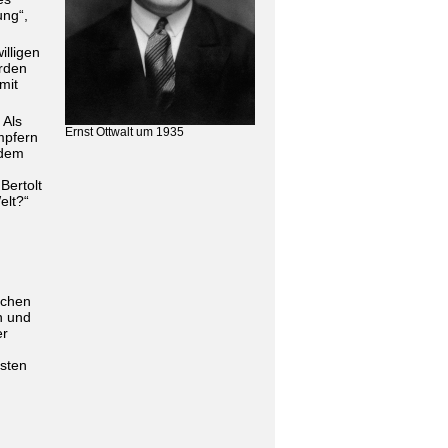
ung“,
illigen
erden
mit
 Als
Ernst Ottwalt um 1935
mpfern
 dem
Bertolt
elt?“
schen
n und
er
sten