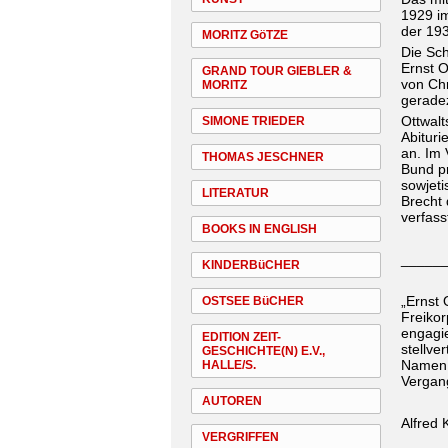
1929 im
der 193
MORITZ GöTZE
Die Sch
Ernst O
GRAND TOUR GIEBLER &
von Chr
MORITZ
gerade
Ottwalt
SIMONE TRIEDER
Abituri
an. Im
THOMAS JESCHNER
Bund pr
sowjeti
LITERATUR
Brecht
verfass
BOOKS IN ENGLISH
_____
KINDERBüCHER
„Ernst
OSTSEE BüCHER
Freiko
engagie
EDITION ZEIT-
stellve
GESCHICHTE(N) E.V.,
Namen 
HALLE/S.
Vergang
AUTOREN
Alfred 
VERGRIFFEN