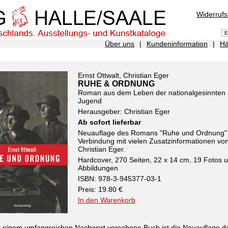
Widerruf
Über uns
|
Kundeninformation
|
Hä
Ernst Ottwalt, Christian Eger
RUHE & ORDNUNG
Roman aus dem Leben der nationalgesinnten
Jugend
Herausgeber: Christian Eger
Ab sofort lieferbar
Neuauflage des Romans "Ruhe und Ordnung" 
Verbindung mit vielen Zusatzinformationen vo
Christian Eger.
Hardcover, 270 Seiten, 22 x 14 cm, 19 Fotos 
Abbildungen
ISBN: 978-3-945377-03-1
Preis: 19.80 €
In den Warenkorb
t einem umfangreichen Nachwort versehene Buch ist die Neuauflage d