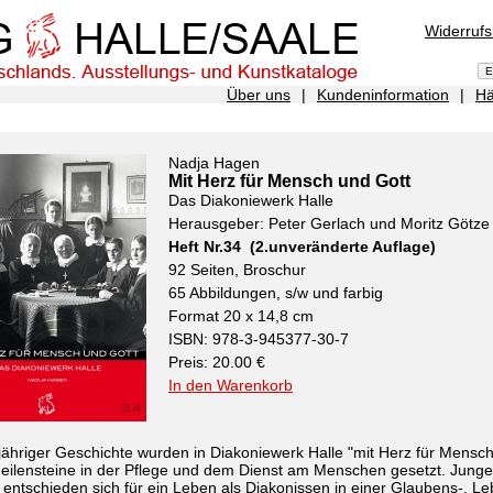
Widerruf
Über uns
|
Kundeninformation
|
Hä
Nadja Hagen
Mit Herz für Mensch und Gott
Das Diakoniewerk Halle
Herausgeber: Peter Gerlach und Moritz Götze
Heft Nr.34 (2.unveränderte Auflage)
92 Seiten, Broschur
65 Abbildungen, s/w und farbig
Format 20 x 14,8 cm
ISBN: 978-3-945377-30-7
Preis: 20.00 €
In den Warenkorb
jähriger Geschichte wurden in Diakoniewerk Halle "mit Herz für Mensc
eilensteine in der Pflege und dem Dienst am Menschen gesetzt. Junge
entschieden sich für ein Leben als Diakonissen in einer Glaubens-, L