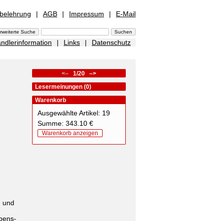
sbelehrung
|
AGB
|
Impressum
|
E-Mail
ndlerinformation
|
Links
|
Datenschutz
<–
1/20
–>
Lesermeinungen (0)
Warenkorb
Ausgewählte Artikel: 19
Summe: 343.10 €
Warenkorb anzeigen
h und
ebens-