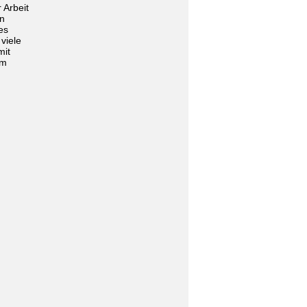
 Arbeit
en
es
viele
mit
im