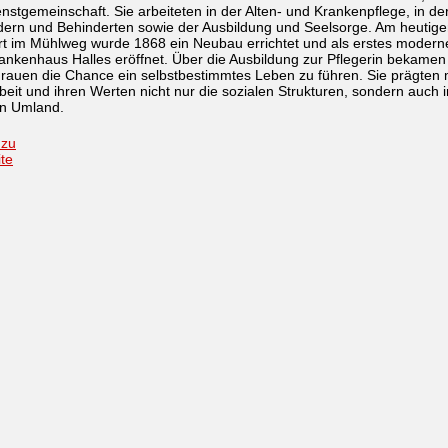
nstgemeinschaft. Sie arbeiteten in der Alten- und Krankenpflege, in der
dern und Behinderten sowie der Ausbildung und Seelsorge. Am heutig
rt im Mühlweg wurde 1868 ein Neubau errichtet und als erstes modern
nkenhaus Halles eröffnet. Über die Ausbildung zur Pflegerin bekamen 
rauen die Chance ein selbstbestimmtes Leben zu führen. Sie prägten 
rbeit und ihren Werten nicht nur die sozialen Strukturen, sondern auch 
en Umland.
 zu
ite