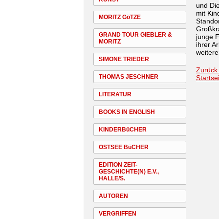
und Die
mit Kin
MORITZ GöTZE
Stando
Großkra
GRAND TOUR GIEBLER &
junge F
MORITZ
ihrer A
weiter
SIMONE TRIEDER
Zurück
THOMAS JESCHNER
Startse
LITERATUR
BOOKS IN ENGLISH
KINDERBüCHER
OSTSEE BüCHER
EDITION ZEIT-
GESCHICHTE(N) E.V.,
HALLE/S.
AUTOREN
VERGRIFFEN