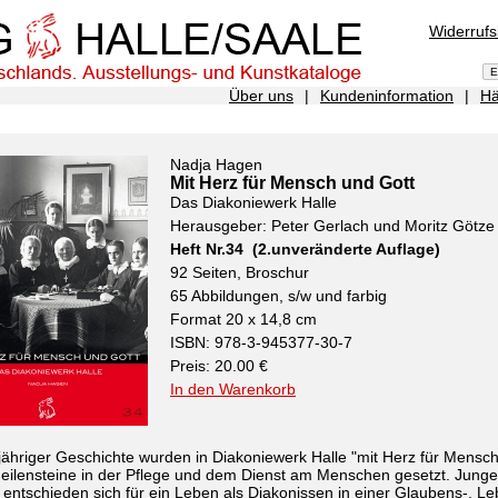
Widerruf
Über uns
|
Kundeninformation
|
Hä
Nadja Hagen
Mit Herz für Mensch und Gott
Das Diakoniewerk Halle
Herausgeber: Peter Gerlach und Moritz Götze
Heft Nr.34 (2.unveränderte Auflage)
92 Seiten, Broschur
65 Abbildungen, s/w und farbig
Format 20 x 14,8 cm
ISBN: 978-3-945377-30-7
Preis: 20.00 €
In den Warenkorb
jähriger Geschichte wurden in Diakoniewerk Halle "mit Herz für Mensc
eilensteine in der Pflege und dem Dienst am Menschen gesetzt. Junge
entschieden sich für ein Leben als Diakonissen in einer Glaubens-, L