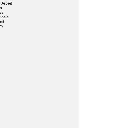
 Arbeit
en
es
viele
mit
im