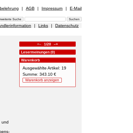
sbelehrung
|
AGB
|
Impressum
|
E-Mail
ndlerinformation
|
Links
|
Datenschutz
<–
1/20
–>
Lesermeinungen (0)
Warenkorb
Ausgewählte Artikel: 19
Summe: 343.10 €
Warenkorb anzeigen
h und
ebens-