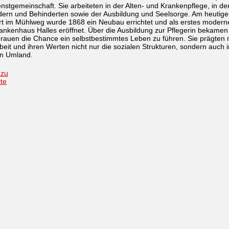
nstgemeinschaft. Sie arbeiteten in der Alten- und Krankenpflege, in der
dern und Behinderten sowie der Ausbildung und Seelsorge. Am heutig
rt im Mühlweg wurde 1868 ein Neubau errichtet und als erstes modern
nkenhaus Halles eröffnet. Über die Ausbildung zur Pflegerin bekamen 
rauen die Chance ein selbstbestimmtes Leben zu führen. Sie prägten 
rbeit und ihren Werten nicht nur die sozialen Strukturen, sondern auch 
en Umland.
 zu
ite