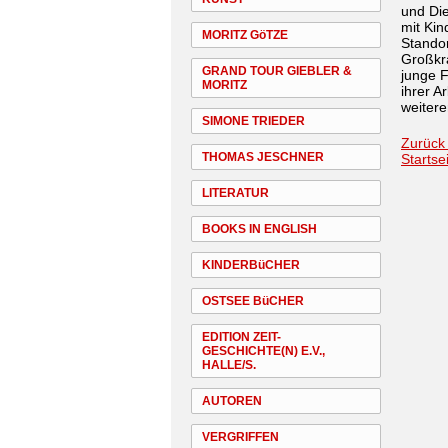
und Die
mit Kin
MORITZ GöTZE
Stando
Großkra
GRAND TOUR GIEBLER &
junge F
MORITZ
ihrer A
weiter
SIMONE TRIEDER
Zurück
THOMAS JESCHNER
Startse
LITERATUR
BOOKS IN ENGLISH
KINDERBüCHER
OSTSEE BüCHER
EDITION ZEIT-
GESCHICHTE(N) E.V.,
HALLE/S.
AUTOREN
VERGRIFFEN