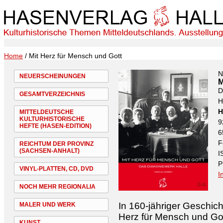
Home
/ Mit Herz für Mensch und Gott
N
NEUERSCHEINUNGEN
M
D
GESAMTVERZEICHNIS
H
H
MITTELDEUTSCHE
KULTURHISTORISCHE
9
HEFTE (HASEN-EDITION)
6
F
REICHTUM DER PROVINZ
(SACHSEN-ANHALT)
I
P
VINYL-PLATTEN, CD, DVD
I
NOCH MEHR REGIONALIA
In 160-jähriger Geschich
MALER UND WERK
Herz für Mensch und Got
KUNST