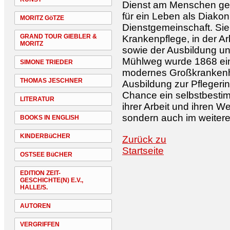
Dienst am Menschen ges
für ein Leben als Diako
MORITZ GöTZE
Dienstgemeinschaft. Sie 
GRAND TOUR GIEBLER &
Krankenpflege, in der Ar
MORITZ
sowie der Ausbildung un
Mühlweg wurde 1868 ein 
SIMONE TRIEDER
modernes Großkrankenha
THOMAS JESCHNER
Ausbildung zur Pflegeri
Chance ein selbstbestim
LITERATUR
ihrer Arbeit und ihren We
sondern auch im weiter
BOOKS IN ENGLISH
KINDERBüCHER
Zurück zu
Startseite
OSTSEE BüCHER
EDITION ZEIT-
GESCHICHTE(N) E.V.,
HALLE/S.
AUTOREN
VERGRIFFEN