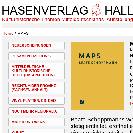
Home
/ MAPS
NEUERSCHEINUNGEN
B
H
GESAMTVERZEICHNIS
I
MITTELDEUTSCHE
F
KULTURHISTORISCHE
6
HEFTE (HASEN-EDITION)
M
R
REICHTUM DER PROVINZ
(SACHSEN-ANHALT)
I
P
VINYL-PLATTEN, CD, DVD
I
NOCH MEHR REGIONALIA
Beate Schoppmanns Werk
MALER UND WERK
stetig entfaltet, eröffne
eine subjektiv-intuitive,
KUNST