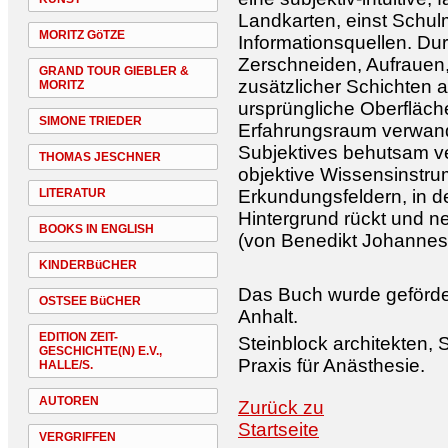
Landkarten, einst Schulm
MORITZ GöTZE
Informationsquellen. Dur
Zerschneiden, Aufrauen
GRAND TOUR GIEBLER &
zusätzlicher Schichten a
MORITZ
ursprüngliche Oberfläche
SIMONE TRIEDER
Erfahrungsraum verwande
Subjektives behutsam ve
THOMAS JESCHNER
objektive Wissensinstru
LITERATUR
Erkundungsfeldern, in d
Hintergrund rückt und 
BOOKS IN ENGLISH
(von Benedikt Johannes 
KINDERBüCHER
Das Buch wurde geförder
OSTSEE BüCHER
Anhalt.
EDITION ZEIT-
Steinblock architekten, 
GESCHICHTE(N) E.V.,
Praxis für Anästhesie.
HALLE/S.
AUTOREN
Zurück zu
Startseite
VERGRIFFEN