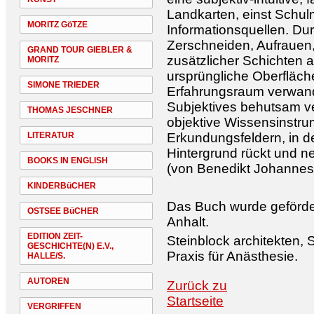
Landkarten, einst Schulm
MORITZ GöTZE
Informationsquellen. Dur
Zerschneiden, Aufrauen
GRAND TOUR GIEBLER &
zusätzlicher Schichten a
MORITZ
ursprüngliche Oberfläche
SIMONE TRIEDER
Erfahrungsraum verwande
Subjektives behutsam ve
THOMAS JESCHNER
objektive Wissensinstru
LITERATUR
Erkundungsfeldern, in d
Hintergrund rückt und 
BOOKS IN ENGLISH
(von Benedikt Johannes 
KINDERBüCHER
Das Buch wurde geförder
OSTSEE BüCHER
Anhalt.
EDITION ZEIT-
Steinblock architekten, 
GESCHICHTE(N) E.V.,
Praxis für Anästhesie.
HALLE/S.
AUTOREN
Zurück zu
Startseite
VERGRIFFEN