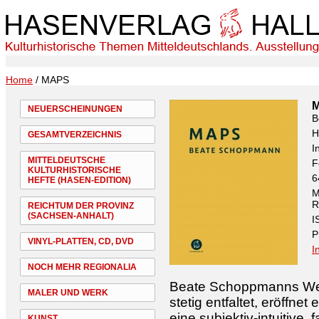
Home
/ MAPS
NEUERSCHEINUNGEN
B
H
GESAMTVERZEICHNIS
I
MITTELDEUTSCHE
F
KULTURHISTORISCHE
6
HEFTE (HASEN-EDITION)
M
R
REICHTUM DER PROVINZ
(SACHSEN-ANHALT)
I
P
VINYL-PLATTEN, CD, DVD
I
NOCH MEHR REGIONALIA
Beate Schoppmanns Werk
MALER UND WERK
stetig entfaltet, eröffne
eine subjektiv-intuitive,
KUNST