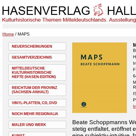
Home
/ MAPS
NEUERSCHEINUNGEN
B
H
GESAMTVERZEICHNIS
I
MITTELDEUTSCHE
F
KULTURHISTORISCHE
6
HEFTE (HASEN-EDITION)
M
R
REICHTUM DER PROVINZ
(SACHSEN-ANHALT)
I
P
VINYL-PLATTEN, CD, DVD
I
NOCH MEHR REGIONALIA
Beate Schoppmanns Werk
MALER UND WERK
stetig entfaltet, eröffne
eine subjektiv-intuitive,
KUNST