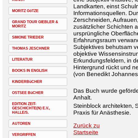
Landkarten, einst Schulm
MORITZ GöTZE
Informationsquellen. Dur
Zerschneiden, Aufrauen
GRAND TOUR GIEBLER &
zusätzlicher Schichten a
MORITZ
ursprüngliche Oberfläche
SIMONE TRIEDER
Erfahrungsraum verwande
Subjektives behutsam ve
THOMAS JESCHNER
objektive Wissensinstru
LITERATUR
Erkundungsfeldern, in d
Hintergrund rückt und 
BOOKS IN ENGLISH
(von Benedikt Johannes 
KINDERBüCHER
Das Buch wurde geförder
OSTSEE BüCHER
Anhalt.
EDITION ZEIT-
Steinblock architekten, 
GESCHICHTE(N) E.V.,
Praxis für Anästhesie.
HALLE/S.
AUTOREN
Zurück zu
Startseite
VERGRIFFEN