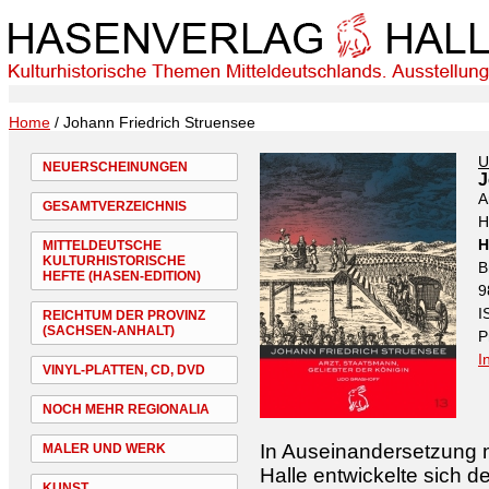
Home
/ Johann Friedrich Struensee
U
NEUERSCHEINUNGEN
J
A
GESAMTVERZEICHNIS
H
H
MITTELDEUTSCHE
KULTURHISTORISCHE
B
HEFTE (HASEN-EDITION)
9
I
REICHTUM DER PROVINZ
(SACHSEN-ANHALT)
P
I
VINYL-PLATTEN, CD, DVD
NOCH MEHR REGIONALIA
In Auseinandersetzung m
MALER UND WERK
Halle entwickelte sich d
KUNST