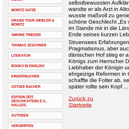
selbstbewussten Aufklär
wandte er als Arzt in A
MORITZ GöTZE
wusste maßvoll zu genie
GRAND TOUR GIEBLER &
schöne Geschlecht „Es w
MORITZ
im Stande mir in die Lä
Ende seines kurzen Leb
SIMONE TRIEDER
Struensees Erfahrungen 
THOMAS JESCHNER
Pragmatismus, aber auch
dänischen Hof stieg er 
LITERATUR
Königs zum Herrscher D
BOOKS IN ENGLISH
Liebhaber der Königin u
ehrgeizige Reformen in 
KINDERBüCHER
schaffte die Folter ab, s
später rollte sein Kopf ...
OSTSEE BüCHER
EDITION ZEIT-
Zurück zu
GESCHICHTE(N) E.V.,
Startseite
HALLE/S.
AUTOREN
VERGRIFFEN