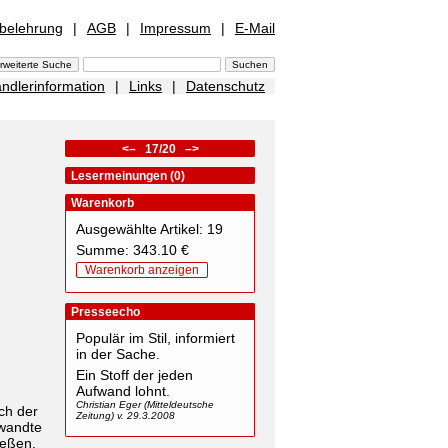
sbelehrung
|
AGB
|
Impressum
|
E-Mail
ndlerinformation
|
Links
|
Datenschutz
<–
17/20
–>
Lesermeinungen (0)
Warenkorb
Ausgewählte Artikel: 19
Summe: 343.10 €
Warenkorb anzeigen
Presseecho
Populär im Stil, informiert
in der Sache.
Ein Stoff der jeden
Aufwand lohnt.
Christian Eger (Mitteldeutsche
ch der
Zeitung) v. 29.3.2008
 wandte
ießen,