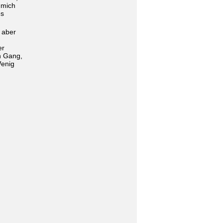
 mich
es
 aber
er
n Gang,
Wenig