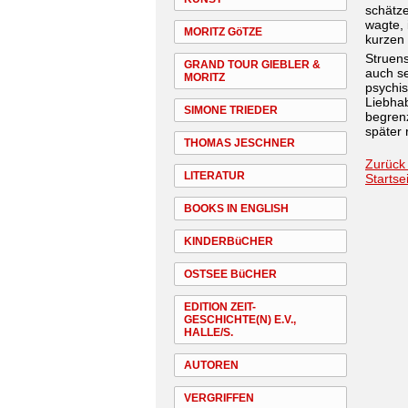
schätze
wagte, 
MORITZ GöTZE
kurzen
Struens
GRAND TOUR GIEBLER &
auch se
MORITZ
psychi
Liebhab
SIMONE TRIEDER
begrenz
später r
THOMAS JESCHNER
Zurück
LITERATUR
Startse
BOOKS IN ENGLISH
KINDERBüCHER
OSTSEE BüCHER
EDITION ZEIT-
GESCHICHTE(N) E.V.,
HALLE/S.
AUTOREN
VERGRIFFEN