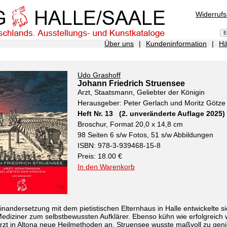
Widerruf
Über uns
|
Kundeninformation
|
Hä
Udo Grashoff
Johann Friedrich Struensee
Arzt, Staatsmann, Geliebter der Königin
Herausgeber: Peter Gerlach und Moritz Götze
Heft Nr. 13 (2. unveränderte Auflage 2025)
Broschur, Format 20,0 x 14,8 cm
98 Seiten 6 s/w Fotos, 51 s/w Abbildungen
ISBN: 978-3-939468-15-8
Preis: 18.00 €
In den Warenkorb
inandersetzung mit dem pietistischen Elternhaus in Halle entwickelte si
ediziner zum selbstbewussten Aufklärer. Ebenso kühn wie erfolgreich
Arzt in Altona neue Heilmethoden an. Struensee wusste maßvoll zu gen