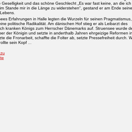
 Geselligkeit und das schöne Geschlecht „Es war fast keine, an die ich
im Stande mir in die Länge zu widerstehen“, gestand er am Ende sein
 Lebens.
ees Erfahrungen in Halle legten die Wurzeln für seinen Pragmatismus,
ine politische Radikalität. Am dänischen Hof stieg er als Leibarzt des
sch kranken Königs zum Herrscher Dänemarks auf. Struensee wurde d
er der Königin und setzte in anderthalb Jahren ehrgeizige Reformen i
te die Fronarbeit, schaffte die Folter ab, setzte Pressefreiheit durch. 
ollte sein Kopf ...
 zu
ite