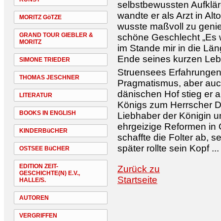
selbstbewussten Aufklär
wandte er als Arzt in A
MORITZ GöTZE
wusste maßvoll zu genie
GRAND TOUR GIEBLER &
schöne Geschlecht „Es w
MORITZ
im Stande mir in die Lä
Ende seines kurzen Leb
SIMONE TRIEDER
Struensees Erfahrungen 
THOMAS JESCHNER
Pragmatismus, aber auch
dänischen Hof stieg er 
LITERATUR
Königs zum Herrscher D
BOOKS IN ENGLISH
Liebhaber der Königin u
ehrgeizige Reformen in 
KINDERBüCHER
schaffte die Folter ab, s
später rollte sein Kopf ...
OSTSEE BüCHER
EDITION ZEIT-
Zurück zu
GESCHICHTE(N) E.V.,
Startseite
HALLE/S.
AUTOREN
VERGRIFFEN