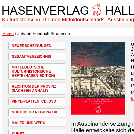
Home
/ Johann Friedrich Struensee
U
NEUERSCHEINUNGEN
J
A
GESAMTVERZEICHNIS
H
H
MITTELDEUTSCHE
KULTURHISTORISCHE
B
HEFTE (HASEN-EDITION)
9
I
REICHTUM DER PROVINZ
(SACHSEN-ANHALT)
P
I
VINYL-PLATTEN, CD, DVD
NOCH MEHR REGIONALIA
In Auseinandersetzung m
MALER UND WERK
Halle entwickelte sich d
KUNST