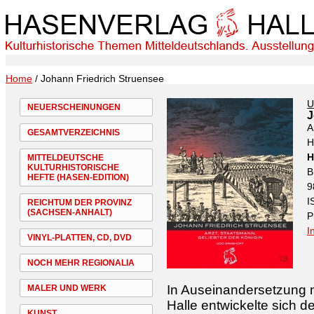
Home
/ Johann Friedrich Struensee
U
NEUERSCHEINUNGEN
J
A
GESAMTVERZEICHNIS
H
H
MITTELDEUTSCHE
KULTURHISTORISCHE
B
HEFTE (HASEN-EDITION)
9
I
REICHTUM DER PROVINZ
(SACHSEN-ANHALT)
P
I
VINYL-PLATTEN, CD, DVD
NOCH MEHR REGIONALIA
In Auseinandersetzung m
MALER UND WERK
Halle entwickelte sich d
KUNST