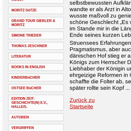
selbstbewussten Aufklär
wandte er als Arzt in A
MORITZ GöTZE
wusste maßvoll zu genie
GRAND TOUR GIEBLER &
schöne Geschlecht „Es w
MORITZ
im Stande mir in die Lä
Ende seines kurzen Leb
SIMONE TRIEDER
Struensees Erfahrungen 
THOMAS JESCHNER
Pragmatismus, aber auch
dänischen Hof stieg er 
LITERATUR
Königs zum Herrscher D
BOOKS IN ENGLISH
Liebhaber der Königin u
ehrgeizige Reformen in 
KINDERBüCHER
schaffte die Folter ab, s
später rollte sein Kopf ...
OSTSEE BüCHER
EDITION ZEIT-
Zurück zu
GESCHICHTE(N) E.V.,
Startseite
HALLE/S.
AUTOREN
VERGRIFFEN