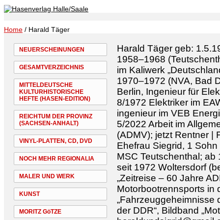
Home
/ Harald Täger
Harald Täger geb: 1.5.
NEUERSCHEINUNGEN
1958–1968 (Teutschenth
GESAMTVERZEICHNIS
im Kaliwerk „Deutschland
1970–1972 (NVA, Bad Dü
MITTELDEUTSCHE
Berlin, Ingenieur für El
KULTURHISTORISCHE
HEFTE (HASEN-EDITION)
8/1972 Elektriker im EA
ingenieur im VEB Energ
REICHTUM DER PROVINZ
5/2022 Arbeit im Allge
(SACHSEN-ANHALT)
(ADMV); jetzt Rentner | F
VINYL-PLATTEN, CD, DVD
Ehefrau Siegrid, 1 Sohn 
MSC Teutschenthal; ab 
NOCH MEHR REGIONALIA
seit 1972 Woltersdorf (be
MALER UND WERK
„Zeitreise – 60 Jahre A
Motorbootrennsports in 
KUNST
„Fahrzeuggeheimnisse d
der DDR“, Bildband „Moto
MORITZ GöTZE