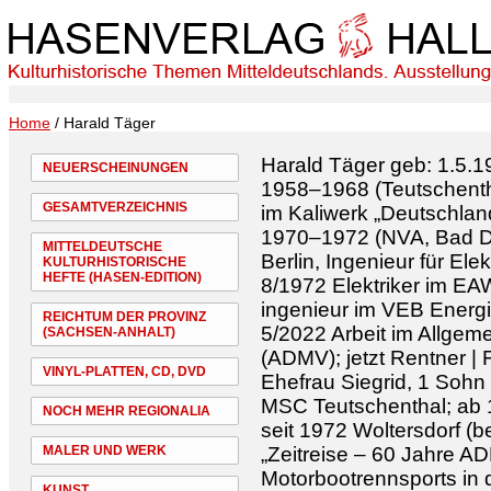
Home
/ Harald Täger
Harald Täger geb: 1.5.
NEUERSCHEINUNGEN
1958–1968 (Teutschenth
GESAMTVERZEICHNIS
im Kaliwerk „Deutschland
1970–1972 (NVA, Bad Dü
MITTELDEUTSCHE
Berlin, Ingenieur für El
KULTURHISTORISCHE
HEFTE (HASEN-EDITION)
8/1972 Elektriker im EA
ingenieur im VEB Energ
REICHTUM DER PROVINZ
5/2022 Arbeit im Allge
(SACHSEN-ANHALT)
(ADMV); jetzt Rentner | F
VINYL-PLATTEN, CD, DVD
Ehefrau Siegrid, 1 Sohn 
MSC Teutschenthal; ab 
NOCH MEHR REGIONALIA
seit 1972 Woltersdorf (be
MALER UND WERK
„Zeitreise – 60 Jahre A
Motorbootrennsports in 
KUNST