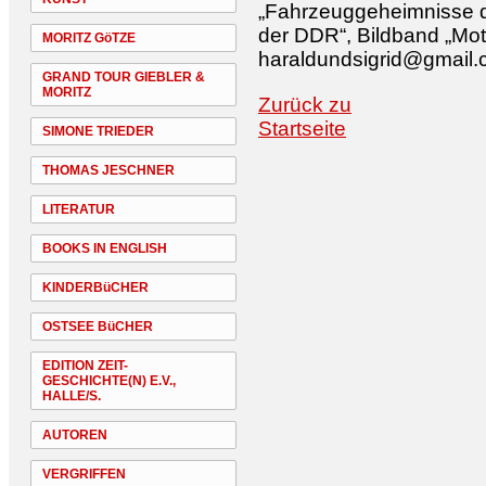
„Fahrzeuggeheimnisse d
der DDR“, Bildband „Moto
MORITZ GöTZE
haraldundsigrid@gmail
GRAND TOUR GIEBLER &
MORITZ
Zurück zu
Startseite
SIMONE TRIEDER
THOMAS JESCHNER
LITERATUR
BOOKS IN ENGLISH
KINDERBüCHER
OSTSEE BüCHER
EDITION ZEIT-
GESCHICHTE(N) E.V.,
HALLE/S.
AUTOREN
VERGRIFFEN