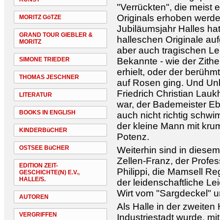
"Verrückten", die meist 
Originals erhoben werden
MORITZ GöTZE
Jubiläumsjahr Halles hat
GRAND TOUR GIEBLER &
halleschen Originale aufg
MORITZ
aber auch tragischen L
SIMONE TRIEDER
Bekannte - wie der Zith
erhielt, oder der berühm
THOMAS JESCHNER
auf Rosen ging. Und Un
Friedrich Christian Lauk
LITERATUR
war, der Bademeister Ebe
BOOKS IN ENGLISH
auch nicht richtig schwi
der kleine Mann mit kr
KINDERBüCHER
Potenz.
OSTSEE BüCHER
Weiterhin sind in diesem
Zellen-Franz, der Profe
EDITION ZEIT-
Philippi, die Mamsell R
GESCHICHTE(N) E.V.,
HALLE/S.
der leidenschaftliche L
Wirt vom "Sargdeckel" u
AUTOREN
Als Halle in der zweiten
VERGRIFFEN
Industriestadt wurde, m