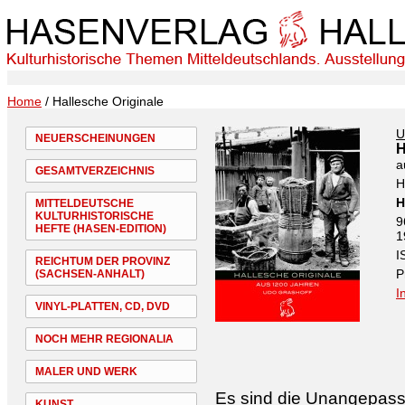
Home
/ Hallesche Originale
U
NEUERSCHEINUNGEN
H
a
GESAMTVERZEICHNIS
H
H
MITTELDEUTSCHE
KULTURHISTORISCHE
9
HEFTE (HASEN-EDITION)
1
I
REICHTUM DER PROVINZ
P
(SACHSEN-ANHALT)
I
VINYL-PLATTEN, CD, DVD
NOCH MEHR REGIONALIA
MALER UND WERK
Es sind die Unangepasste
KUNST