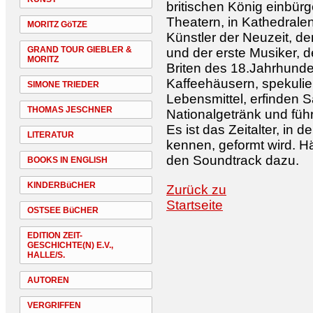
britischen König einbürg
Theatern, in Kathedralen
MORITZ GöTZE
Künstler der Neuzeit, d
GRAND TOUR GIEBLER &
und der erste Musiker, d
MORITZ
Briten des 18.Jahrhunder
Kaffeehäusern, spekulie
SIMONE TRIEDER
Lebensmittel, erfinden
THOMAS JESCHNER
Nationalgetränk und führ
Es ist das Zeitalter, in
LITERATUR
kennen, geformt wird. Hän
den Soundtrack dazu.
BOOKS IN ENGLISH
KINDERBüCHER
Zurück zu
Startseite
OSTSEE BüCHER
EDITION ZEIT-
GESCHICHTE(N) E.V.,
HALLE/S.
AUTOREN
VERGRIFFEN