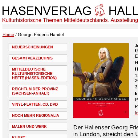
Home
/ George Frideric Handel
J
NEUERSCHEINUNGEN
G
E
GESAMTVERZEICHNIS
H
H
MITTELDEUTSCHE
KULTURHISTORISCHE
1
HEFTE (HASEN-EDITION)
2
3
REICHTUM DER PROVINZ
I
(SACHSEN-ANHALT)
I
VINYL-PLATTEN, CD, DVD
P
I
NOCH MEHR REGIONALIA
Der Hallenser Georg Fri
MALER UND WERK
in London, streicht den
KUNST