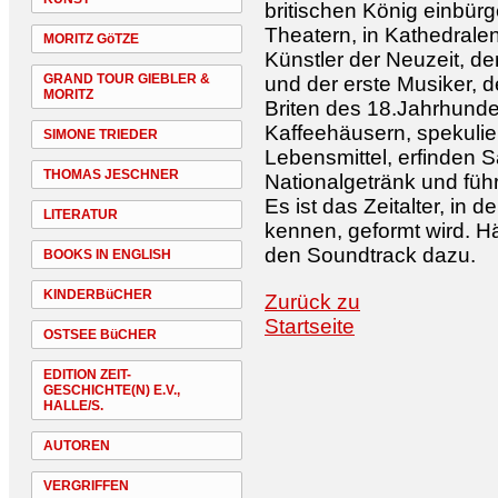
britischen König einbürg
Theatern, in Kathedralen
MORITZ GöTZE
Künstler der Neuzeit, d
GRAND TOUR GIEBLER &
und der erste Musiker, d
MORITZ
Briten des 18.Jahrhunder
Kaffeehäusern, spekulie
SIMONE TRIEDER
Lebensmittel, erfinden
THOMAS JESCHNER
Nationalgetränk und führ
Es ist das Zeitalter, in
LITERATUR
kennen, geformt wird. Hän
den Soundtrack dazu.
BOOKS IN ENGLISH
KINDERBüCHER
Zurück zu
Startseite
OSTSEE BüCHER
EDITION ZEIT-
GESCHICHTE(N) E.V.,
HALLE/S.
AUTOREN
VERGRIFFEN