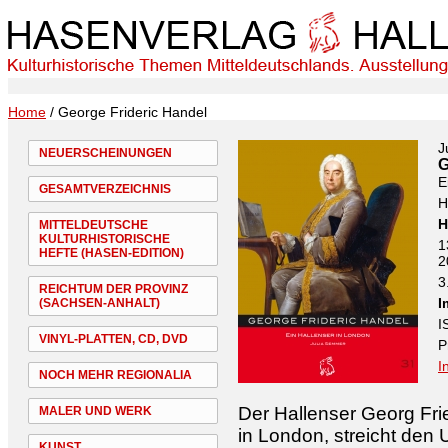
Home
/ George Frideric Handel
J
NEUERSCHEINUNGEN
G
E
GESAMTVERZEICHNIS
H
H
MITTELDEUTSCHE
KULTURHISTORISCHE
1
HEFTE (HASEN-EDITION)
2
3
REICHTUM DER PROVINZ
I
(SACHSEN-ANHALT)
I
VINYL-PLATTEN, CD, DVD
P
I
NOCH MEHR REGIONALIA
Der Hallenser Georg Fri
MALER UND WERK
in London, streicht den
KUNST