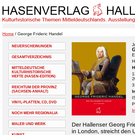
Home
/ George Frideric Handel
J
NEUERSCHEINUNGEN
G
E
GESAMTVERZEICHNIS
H
H
MITTELDEUTSCHE
KULTURHISTORISCHE
1
HEFTE (HASEN-EDITION)
2
3
REICHTUM DER PROVINZ
I
(SACHSEN-ANHALT)
I
VINYL-PLATTEN, CD, DVD
P
I
NOCH MEHR REGIONALIA
Der Hallenser Georg Fri
MALER UND WERK
in London, streicht den
KUNST