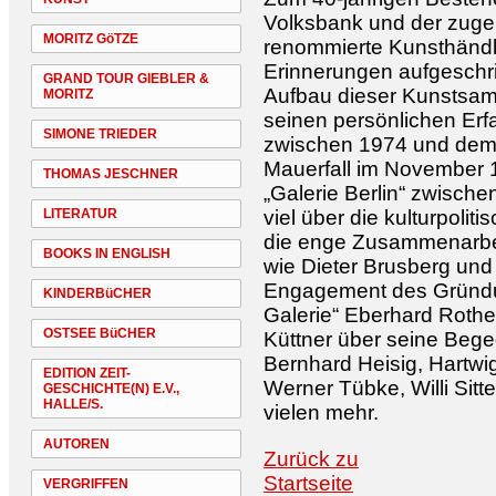
Volksbank und der zuge
MORITZ GöTZE
renommierte Kunsthändle
Erinnerungen aufgeschr
GRAND TOUR GIEBLER &
Aufbau dieser Kunstsamml
MORITZ
seinen persönlichen Er
SIMONE TRIEDER
zwischen 1974 und de
Mauerfall im November 1
THOMAS JESCHNER
„Galerie Berlin“ zwisch
LITERATUR
viel über die kulturpoli
die enge Zusammenarbei
BOOKS IN ENGLISH
wie Dieter Brusberg und
Engagement des Gründun
KINDERBüCHER
Galerie“ Eberhard Rother
OSTSEE BüCHER
Küttner über seine Beg
Bernhard Heisig, Hartwi
EDITION ZEIT-
Werner Tübke, Willi Sitt
GESCHICHTE(N) E.V.,
HALLE/S.
vielen mehr.
AUTOREN
Zurück zu
Startseite
VERGRIFFEN