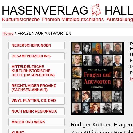
Home
/ FRAGEN AUF ANTWORTEN
R
NEUERSCHEINUNGEN
H
GESAMTVERZEICHNIS
F
I
MITTELDEUTSCHE
KULTURHISTORISCHE
P
HEFTE (HASEN-EDITION)
I
REICHTUM DER PROVINZ
(SACHSEN-ANHALT)
VINYL-PLATTEN, CD, DVD
NOCH MEHR REGIONALIA
MALER UND WERK
Rüdiger Küttner: Fragen
Zum 40-jährigen Bestehe
KUNST