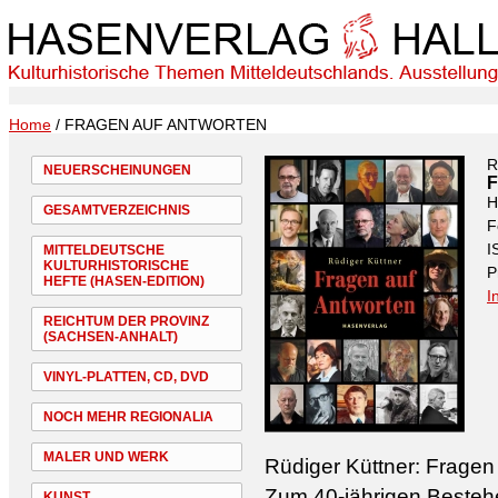
Home
/ FRAGEN AUF ANTWORTEN
R
NEUERSCHEINUNGEN
H
GESAMTVERZEICHNIS
F
I
MITTELDEUTSCHE
KULTURHISTORISCHE
P
HEFTE (HASEN-EDITION)
I
REICHTUM DER PROVINZ
(SACHSEN-ANHALT)
VINYL-PLATTEN, CD, DVD
NOCH MEHR REGIONALIA
MALER UND WERK
Rüdiger Küttner: Fragen
Zum 40-jährigen Bestehe
KUNST