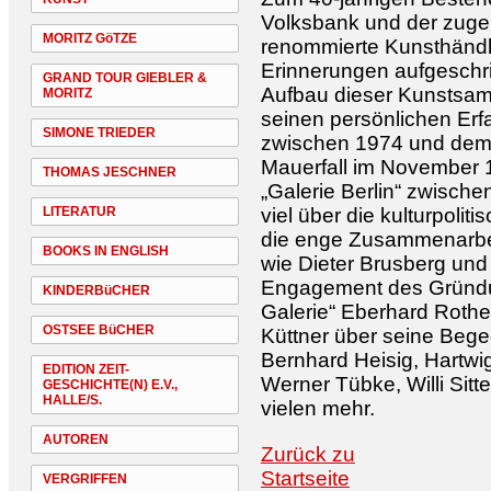
Volksbank und der zuge
MORITZ GöTZE
renommierte Kunsthändle
Erinnerungen aufgeschr
GRAND TOUR GIEBLER &
Aufbau dieser Kunstsamml
MORITZ
seinen persönlichen Er
SIMONE TRIEDER
zwischen 1974 und de
Mauerfall im November 1
THOMAS JESCHNER
„Galerie Berlin“ zwisch
LITERATUR
viel über die kulturpoli
die enge Zusammenarbei
BOOKS IN ENGLISH
wie Dieter Brusberg und
Engagement des Gründun
KINDERBüCHER
Galerie“ Eberhard Rother
OSTSEE BüCHER
Küttner über seine Beg
Bernhard Heisig, Hartwi
EDITION ZEIT-
Werner Tübke, Willi Sitt
GESCHICHTE(N) E.V.,
HALLE/S.
vielen mehr.
AUTOREN
Zurück zu
Startseite
VERGRIFFEN