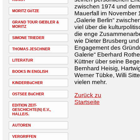
zwischen 1974 und de
MORITZ GöTZE
Mauerfall im November 1
„Galerie Berlin“ zwisch
GRAND TOUR GIEBLER &
viel über die kulturpoli
MORITZ
die enge Zusammenarbei
SIMONE TRIEDER
wie Dieter Brusberg und
Engagement des Gründun
THOMAS JESCHNER
Galerie“ Eberhard Rother
LITERATUR
Küttner über seine Beg
Bernhard Heisig, Hartwi
BOOKS IN ENGLISH
Werner Tübke, Willi Sitt
vielen mehr.
KINDERBüCHER
OSTSEE BüCHER
Zurück zu
Startseite
EDITION ZEIT-
GESCHICHTE(N) E.V.,
HALLE/S.
AUTOREN
VERGRIFFEN