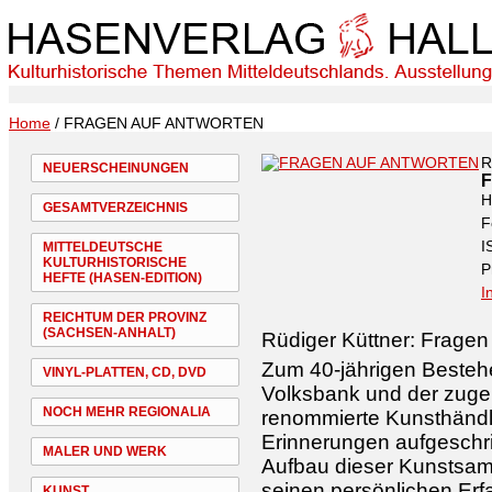
Home
/ FRAGEN AUF ANTWORTEN
R
NEUERSCHEINUNGEN
H
GESAMTVERZEICHNIS
F
I
MITTELDEUTSCHE
KULTURHISTORISCHE
P
HEFTE (HASEN-EDITION)
I
REICHTUM DER PROVINZ
(SACHSEN-ANHALT)
Rüdiger Küttner: Fragen
Zum 40-jährigen Bestehe
VINYL-PLATTEN, CD, DVD
Volksbank und der zuge
NOCH MEHR REGIONALIA
renommierte Kunsthändle
Erinnerungen aufgeschr
MALER UND WERK
Aufbau dieser Kunstsamml
seinen persönlichen Er
KUNST