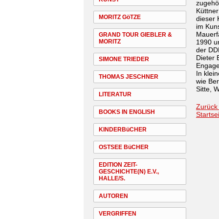
zugehö
Küttne
MORITZ GöTZE
dieser 
im Kun
Mauerfa
GRAND TOUR GIEBLER &
MORITZ
1990 un
der DD
Dieter 
SIMONE TRIEDER
Engage
In klei
THOMAS JESCHNER
wie Ber
Sitte, 
LITERATUR
Zurück
BOOKS IN ENGLISH
Startse
KINDERBüCHER
OSTSEE BüCHER
EDITION ZEIT-
GESCHICHTE(N) E.V.,
HALLE/S.
AUTOREN
VERGRIFFEN