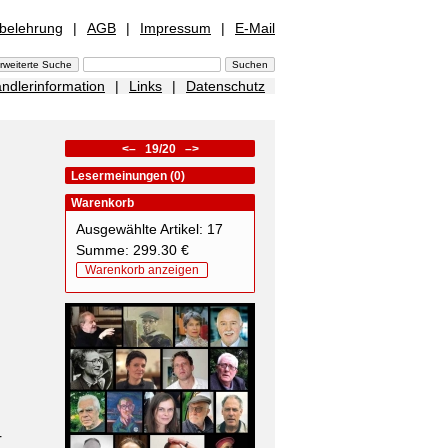
sbelehrung
|
AGB
|
Impressum
|
E-Mail
ndlerinformation
|
Links
|
Datenschutz
<–
19/20
–>
Lesermeinungen (0)
Warenkorb
Ausgewählte Artikel: 17
Summe: 299.30 €
Warenkorb anzeigen
r