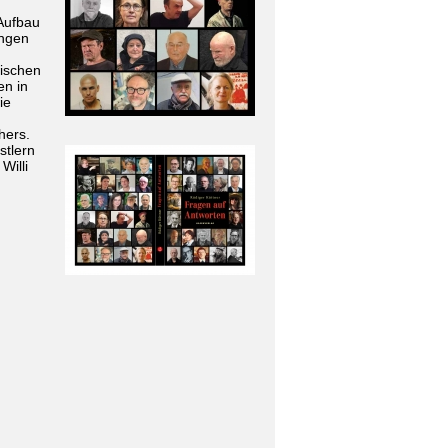
Aufbau
ungen
wischen
en in
ie
hers.
stlern
Willi