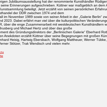
rigen Jubiläumsausstellung hat der renommierte Kunsthändler Rüdiger
r seine Erinnerungen aufgeschrieben. Küttner war maßgeblich an dem 
Kunstsammlung beteiligt. Jetzt erzählt von seinen persönlichen Erfahr
sthandel der DDR zwischen 1974 und dem
ll im November 1989 sowie von seiner Arbeit in der „Galerie Berlin“ z
d 2023. Dabei erfährt man viel über die kulturpolitischen Veränderung
R, über die enge Zusammenarbeit mit westdeutschen Kunsthändlern w
Brusberg und Michael Hertz und über das große
ment des Gründungsdirektors der „Berlinischen Galerie“ Eberhard Rot
nen Anekdoten erzählt Küttner über seine Begegnungen mit großen Kün
nhard Heisig, Hartwig Ebersbach, Wolfgang Mattheuer, Werner Tübke, 
Werner Stötzer, Trak Wendisch und vielen mehr.
 zu
ite